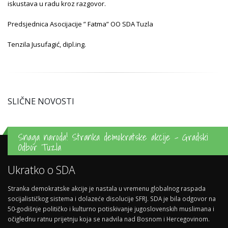
iskustava u radu kroz razgovor.
Predsjednica Asocijacije ” Fatma” OO SDA Tuzla
Tenzila Jusufagić, dipl.ing.
SLIČNE NOVOSTI
Snaga naroda! Stranka demokratske akcije - Gradski
Odbor Tuzla
Ukratko o SDA
Stranka demokratske akcije je nastala u vremenu globalnog raspada
socijalističkog sistema i dolazeće disolucije SFRJ. SDA je bila odgovor na
50-godišnje političko i kulturno potiskivanje jugoslovenskih muslimana i
očiglednu ratnu prijetnju koja se nadvila nad Bosnom i Hercegovinom.