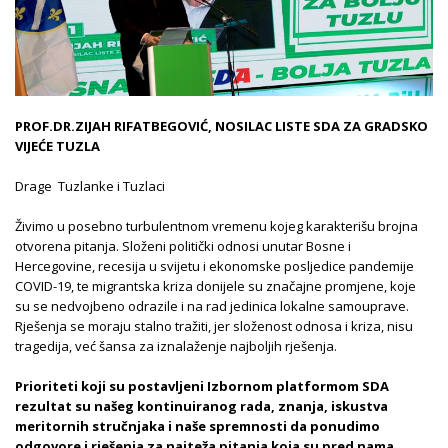
PROF.DR.ZIJAH RIFATBEGOVIĆ, NOSILAC LISTE SDA ZA GRADSKO
VIJEĆE TUZLA
Drage Tuzlanke i Tuzlaci
Živimo u posebno turbulentnom vremenu kojeg karakterišu brojna
otvorena pitanja. Složeni politički odnosi unutar Bosne i
Hercegovine, recesija u svijetu i ekonomske posljedice pandemije
COVID-19, te migrantska kriza donijele su značajne promjene, koje
su se nedvojbeno odrazile i na rad jedinica lokalne samouprave.
Rješenja se moraju stalno tražiti, jer složenost odnosa i kriza, nisu
tragedija, već šansa za iznalaženje najboljih rješenja.
Prioriteti koji su postavljeni Izbornom platformom SDA
rezultat su našeg kontinuiranog rada, znanja,
iskustva
meritornih stručnjaka i
naše spremnosti da ponudimo
odgovore i rješenja za najteža pitanja koja su pred nama.