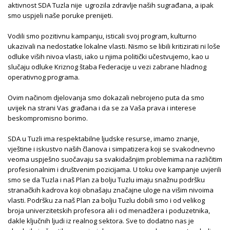
aktivnost SDA Tuzla nije ugrozila zdravlje naših sugrađana, a ipak
smo uspjeli naše poruke prenijeti.
Vodili smo pozitivnu kampanju, isticali svoj program, kulturno
ukazivali na nedostatke lokalne vlasti. Nismo se libili kritizirati ni loše
odluke viših nivoa vlasti, iako u njima politički učestvujemo, kao u
slučaju odluke Kriznog štaba Federacije u vezi zabrane hladnog
operativnog programa.
Ovim načinom djelovanja smo dokazali nebrojeno puta da smo
uvijek na strani Vas građana i da se za Vaša prava i interese
beskompromisno borimo.
SDA u Tuzli ima respektabilne ljudske resurse, imamo znanje,
vještine i iskustvo naših članova i simpatizera koji se svakodnevno
veoma uspješno suočavaju sa svakidašnjim problemima na različitim
profesionalnim i društvenim pozicijama. U toku ove kampanje uvjerili
smo se da Tuzla i naš Plan za bolju Tuzlu imaju snažnu podršku
stranačkih kadrova koji obnašaju značajne uloge na višim nivoima
vlasti. Podršku za naš Plan za bolju Tuzlu dobili smo i od velikog
broja univerzitetskih profesora ali i od menadžera i poduzetnika,
dakle ključnih ljudi iz realnog sektora. Sve to dodatno nas je