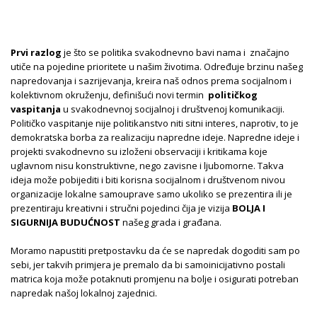
Prvi razlog
je što se politika svakodnevno bavi nama i značajno
utiče na pojedine prioritete u našim životima. Određuje brzinu našeg
napredovanja i sazrijevanja, kreira naš odnos prema socijalnom i
kolektivnom okruženju, definišući novi termin
političkog
vaspitanja
u svakodnevnoj socijalnoj i društvenoj komunikaciji.
Političko vaspitanje nije politikanstvo niti sitni interes, naprotiv, to je
demokratska borba za realizaciju napredne ideje. Napredne ideje i
projekti svakodnevno su izloženi observaciji i kritikama koje
uglavnom nisu konstruktivne, nego zavisne i ljubomorne. Takva
ideja može pobijediti i biti korisna socijalnom i društvenom nivou
organizacije lokalne samouprave samo ukoliko se prezentira ili je
prezentiraju kreativni i stručni pojedinci čija je vizija
BOLJA I
SIGURNIJA BUDUĆNOST
našeg grada i građana.
Moramo napustiti pretpostavku da će se napredak dogoditi sam po
sebi, jer takvih primjera je premalo da bi samoinicijativno postali
matrica koja može potaknuti promjenu na bolje i osigurati potreban
napredak našoj lokalnoj zajednici.