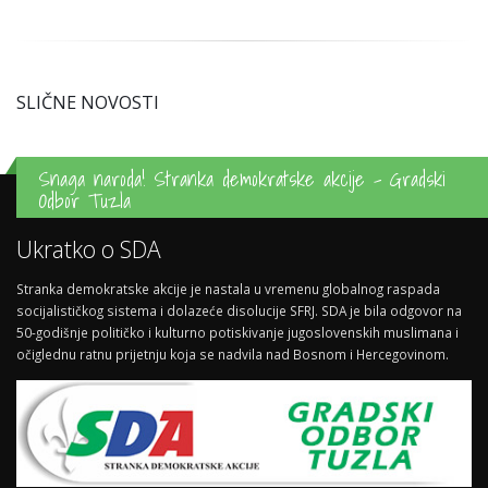
SLIČNE NOVOSTI
Snaga naroda! Stranka demokratske akcije - Gradski
Odbor Tuzla
Ukratko o SDA
Stranka demokratske akcije je nastala u vremenu globalnog raspada
socijalističkog sistema i dolazeće disolucije SFRJ. SDA je bila odgovor na
50-godišnje političko i kulturno potiskivanje jugoslovenskih muslimana i
očiglednu ratnu prijetnju koja se nadvila nad Bosnom i Hercegovinom.