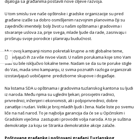
dijaloga sa građanima postavili nove ciljeve razvoja.
U tom smislu sve naše opštinske i gradske organizacije su pred
građane izašle sa dobro osmišljenim razvojnim planovima čiji su
zajednički imenitelji: bolji život u našim opštinama i gradovima i
stvaranje uslova za, prije svega, mlade ljude da rade, zasnivaju i
proširuju svoje porodice i planiraju budućnost.
Mi u ovoj kampanji nismo pokretali krupne a niti globalne teme,
ostavljajući ih za više nivoe vlasti. U našim porukama koje smo Vam
slali su bile isključivo lokalne teme. Nadam se da su te poruke stigle
do Vas, mada smo kampanju, iz svima poznatih razloga organizirali
izostavljajući uobičajene predizborne skupove i događaje.
Na listama SDA u opštinama i gradovima tuzlanskog kantona su ljudi
iz naroda. Među njima su ugledni ljekari, prosvjetni radnici,
privrednici, inženjeri i ekonomisti, ali i poljoprivrednici, dobre
zanatlije i rudari. Veliki je broj mladih ljudi i žena. Naše liste po svemu
liče na naš narod. To je najbolja garancija da će se u Općinskim i
Gradskim vijećima zastupati i provoditi volja naroda. A to je suština
demokratije za koju se Stranka demokratske akcije zalaže.
Poštovane građanke i poštovani građani Tuzlanskog