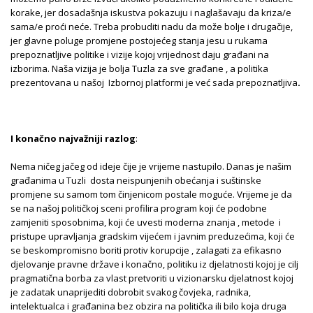
korake, jer dosadašnja iskustva pokazuju i naglašavaju da kriza/e
sama/e proći neće. Treba probuditi nadu da može bolje i drugačije,
jer glavne poluge promjene postojećeg stanja jesu u rukama
prepoznatljive politike i vizije kojoj vrijednost daju građani na
izborima. Naša vizija je bolja Tuzla za sve građane , a politika
prezentovana u našoj Izbornoj platformi je već sada prepoznatljiva
.
I konačno najvažniji razlog
:
Nema ničeg jačeg od ideje čije je vrijeme nastupilo. Danas je našim
građanima u Tuzli dosta neispunjenih obećanja i suštinske
promjene su samom tom činjenicom postale moguće. Vrijeme je da
se na našoj političkoj sceni profilira program koji će podobne
zamjeniti sposobnima, koji će uvesti moderna znanja , metode i
pristupe upravljanja gradskim vijećem i javnim preduzećima, koji će
se beskompromisno boriti protiv korupcije , zalagati za efikasno
djelovanje pravne države i konačno, politiku iz djelatnosti kojoj je cilj
pragmatična borba za vlast pretvoriti u vizionarsku djelatnost kojoj
je zadatak unaprijediti dobrobit svakog čovjeka, radnika,
intelektualca i građanina bez obzira na politička ili bilo koja druga