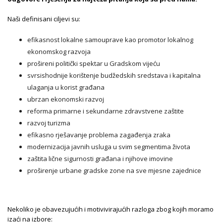
Naši definisani ciljevi su:
efikasnost lokalne samouprave kao promotor lokalnog
ekonomskog razvoja
prošireni politički spektar u Gradskom vijeću
svrsishodnije korištenje budžedskih sredstava i kapitalna
ulaganja u korist građana
ubrzan ekonomski razvoj
reforma primarne i sekundarne zdravstvene zaštite
razvoj turizma
efikasno rješavanje problema zagađenja zraka
modernizacija javnih usluga u svim segmentima života
zaštita lične sigurnosti građana i njihove imovine
proširenje urbane gradske zone na sve mjesne zajednice
Nekoliko je obavezujućih i motivivirajućih razloga zbog kojih moramo
izaći na izbore: