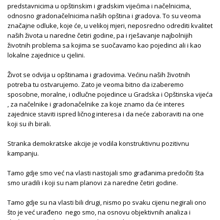
predstavnicima u opštinskim i gradskim vijećima i načelnicima,
odnosno gradonačelnicima naših opština i gradova. To su veoma
značajne odluke, koje će, u velikoj mjeri, neposredno odrediti kvalitet
naših života u naredne četiri godine, pa i rješavanje najbolnijih
životnih problema sa kojima se suočavamo kao pojedinci ali i kao
lokalne zajednice u cjelini.
Život se odvija u opštinama i gradovima. Većinu naših životnih
potreba tu ostvarujemo. Zato je veoma bitno da izaberemo
sposobne, moralne, i odlučne pojedince u Gradska i Opštinska vijeća
, za načelnike i gradonačelnike za koje znamo da će interes
zajednice staviti ispred ličnog interesa i da neće zaboraviti na one
koji su ih birali.
Stranka demokratske akcije je vodila konstruktivnu pozitivnu
kampanju.
Tamo gdje smo već na vlasti nastojali smo građanima predočiti šta
smo uradili i koji su nam planovi za naredne četiri godine.
Tamo gdje su na vlasti bili drugi, nismo po svaku cijenu negirali ono
što je već urađeno nego smo, na osnovu objektivnih analiza i