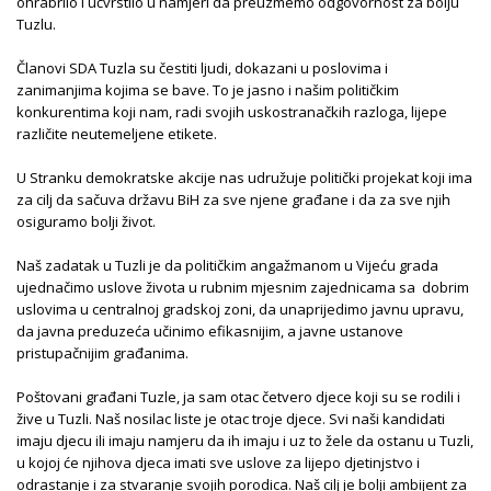
ohrabrilo i učvrstilo u namjeri da preuzmemo odgovornost za bolju
Tuzlu.
Članovi SDA Tuzla su čestiti ljudi, dokazani u poslovima i
zanimanjima kojima se bave. To je jasno i našim političkim
konkurentima koji nam, radi svojih uskostranačkih razloga, lijepe
različite neutemeljene etikete.
U Stranku demokratske akcije nas udružuje politički projekat koji ima
za cilj da sačuva državu BiH za sve njene građane i da za sve njih
osiguramo bolji život.
Naš zadatak u Tuzli je da političkim angažmanom u Vijeću grada
ujednačimo uslove života u rubnim mjesnim zajednicama sa dobrim
uslovima u centralnoj gradskoj zoni, da unaprijedimo javnu upravu,
da javna preduzeća učinimo efikasnijim, a javne ustanove
pristupačnijim građanima.
Poštovani građani Tuzle, ja sam otac četvero djece koji su se rodili i
žive u Tuzli. Naš nosilac liste je otac troje djece. Svi naši kandidati
imaju djecu ili imaju namjeru da ih imaju i uz to žele da ostanu u Tuzli,
u kojoj će njihova djeca imati sve uslove za lijepo djetinjstvo i
odrastanje i za stvaranje svojih porodica. Naš cilj je bolji ambijent za