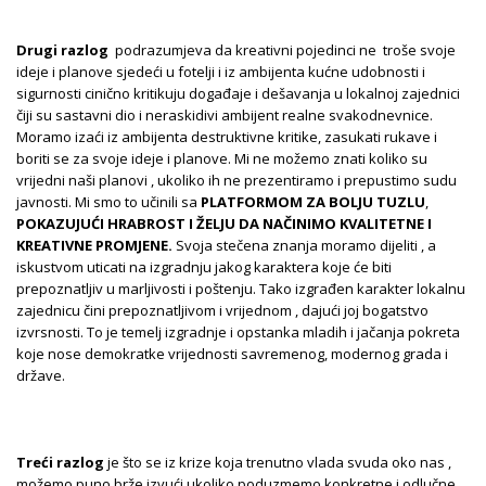
Drugi razlog
podrazumjeva da kreativni pojedinci ne troše svoje
ideje i planove sjedeći u fotelji i iz ambijenta kućne udobnosti i
sigurnosti cinično kritikuju događaje i dešavanja u lokalnoj zajednici
čiji su sastavni dio i neraskidivi ambijent realne svakodnevnice.
Moramo izaći iz ambijenta destruktivne kritike, zasukati rukave i
boriti se za svoje ideje i planove. Mi ne možemo znati koliko su
vrijedni naši planovi , ukoliko ih ne prezentiramo i prepustimo sudu
javnosti. Mi smo to učinili sa
PLATFORMOM ZA BOLJU TUZLU
,
POKAZUJUĆI HRABROST I ŽELJU DA NAČINIMO KVALITETNE I
KREATIVNE PROMJENE.
Svoja stečena znanja moramo dijeliti , a
iskustvom uticati na izgradnju jakog karaktera koje će biti
prepoznatljiv u marljivosti i poštenju. Tako izgrađen karakter lokalnu
zajednicu čini prepoznatljivom i vrijednom , dajući joj bogatstvo
izvrsnosti. To je temelj izgradnje i opstanka mladih i jačanja pokreta
koje nose demokratke vrijednosti savremenog, modernog grada i
države.
Treći razlog
je što se iz krize koja trenutno vlada svuda oko nas ,
možemo puno brže izvući ukoliko poduzmemo konkretne i odlučne