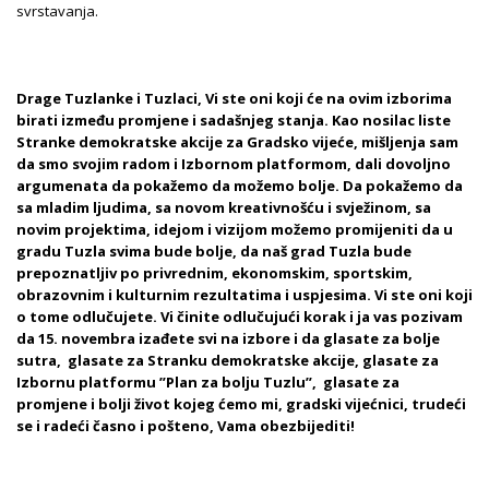
svrstavanja.
Drage Tuzlanke i Tuzlaci, Vi ste oni koji će na ovim izborima
birati između promjene i sadašnjeg stanja. Kao nosilac liste
Stranke demokratske akcije za Gradsko vijeće, mišljenja sam
da smo svojim radom i Izbornom platformom, dali dovoljno
argumenata da pokažemo da možemo bolje. Da pokažemo da
sa mladim ljudima, sa novom kreativnošću i svježinom, sa
novim projektima, idejom i vizijom možemo promijeniti da u
gradu Tuzla svima bude bolje, da naš grad Tuzla bude
prepoznatljiv po privrednim, ekonomskim, sportskim,
obrazovnim i kulturnim rezultatima i uspjesima. Vi ste oni koji
o tome odlučujete. Vi činite odlučujući korak i ja vas pozivam
da 15. novembra izađete svi na izbore i da glasate za bolje
sutra, glasate za Stranku demokratske akcije, glasate za
Izbornu platformu ”Plan za bolju Tuzlu”, glasate za
promjene i bolji život kojeg ćemo mi, gradski vijećnici, trudeći
se i radeći časno i pošteno, Vama obezbijediti!