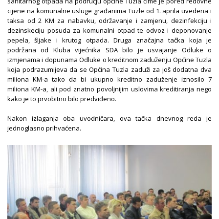
sanitarnog otpada na području općine Tuzla čime je pored redovne
cijene na komunalne usluge građanima Tuzle od 1. aprila uvedena i
taksa od 2 KM za nabavku, održavanje i zamjenu, dezinfekciju i
dezinskeciju posuda za komunalni otpad te odvoz i deponovanje
pepela, šljake i krutog otpada. Druga značajna tačka koja je
podržana od Kluba vijećnika SDA bilo je usvajanje Odluke o
izmjenama i dopunama Odluke o kreditnom zaduženju Općine Tuzla
koja podrazumijeva da se Općina Tuzla zaduži za još dodatna dva
miliona KM-a tako da bi ukupno kreditno zaduženje iznosilo 7
miliona KM-a, ali pod znatno povoljnijim uslovima kreditiranja nego
kako je to prvobitno bilo predviđeno.
Nakon izlaganja oba uvodničara, ova tačka dnevnog reda je
jednoglasno prihvaćena.