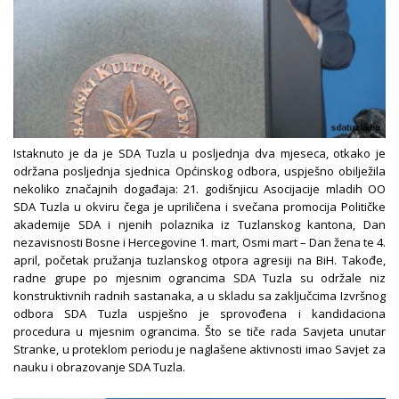
Istaknuto je da je SDA Tuzla u posljednja dva mjeseca, otkako je
održana posljednja sjednica Općinskog odbora, uspješno obilježila
nekoliko značajnih događaja: 21. godišnjicu Asocijacije mladih OO
SDA Tuzla u okviru čega je upriličena i svečana promocija Političke
akademije SDA i njenih polaznika iz Tuzlanskog kantona, Dan
nezavisnosti Bosne i Hercegovine 1. mart, Osmi mart – Dan žena te 4.
april, početak pružanja tuzlanskog otpora agresiji na BiH. Takođe,
radne grupe po mjesnim ograncima SDA Tuzla su održale niz
konstruktivnih radnih sastanaka, a u skladu sa zaključcima Izvršnog
odbora SDA Tuzla uspješno je sprovođena i kandidaciona
procedura u mjesnim ograncima. Što se tiče rada Savjeta unutar
Stranke, u proteklom periodu je naglašene aktivnosti imao Savjet za
nauku i obrazovanje SDA Tuzla.