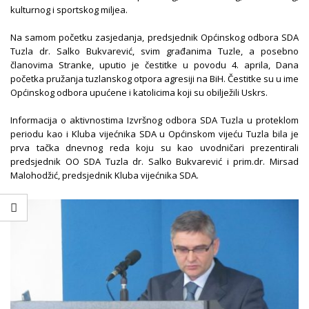
kulturnog i sportskog miljea.
Na samom početku zasjedanja, predsjednik Općinskog odbora SDA
Tuzla dr. Salko Bukvarević, svim građanima Tuzle, a posebno
članovima Stranke, uputio je čestitke u povodu 4. aprila, Dana
početka pružanja tuzlanskog otpora agresiji na BiH. Čestitke su u ime
Općinskog odbora upućene i katolicima koji su obilježili Uskrs.
Informacija o aktivnostima Izvršnog odbora SDA Tuzla u proteklom
periodu kao i Kluba vijećnika SDA u Općinskom vijeću Tuzla bila je
prva tačka dnevnog reda koju su kao uvodničari prezentirali
predsjednik OO SDA Tuzla dr. Salko Bukvarević i prim.dr. Mirsad
Malohodžić, predsjednik Kluba vijećnika SDA.