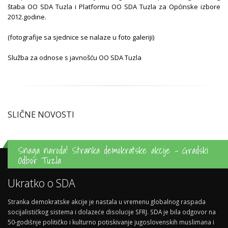
štaba OO SDA Tuzla i Platformu OO SDA Tuzla za Općinske izbore
2012.godine.
(fotografije sa sjednice se nalaze u foto galeriji)
Služba za odnose s javnošću OO SDA Tuzla
SLIČNE NOVOSTI
Snaga naroda! Stranka demokratske akcije - Gradski
Odbor Tuzla
Ukratko o SDA
Stranka demokratske akcije je nastala u vremenu globalnog raspada
socijalističkog sistema i dolazeće disolucije SFRJ. SDA je bila odgovor na
50-godišnje političko i kulturno potiskivanje jugoslovenskih muslimana i