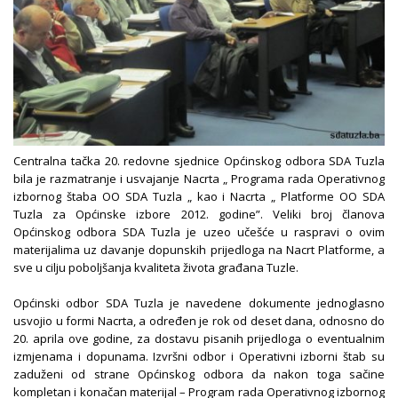
Centralna tačka 20. redovne sjednice Općinskog odbora SDA Tuzla
bila je razmatranje i usvajanje Nacrta „ Programa rada Operativnog
izbornog štaba OO SDA Tuzla „ kao i Nacrta „ Platforme OO SDA
Tuzla za Općinske izbore 2012. godine”. Veliki broj članova
Općinskog odbora SDA Tuzla je uzeo učešće u raspravi o ovim
materijalima uz davanje dopunskih prijedloga na Nacrt Platforme, a
sve u cilju poboljšanja kvaliteta života građana Tuzle.
Općinski odbor SDA Tuzla je navedene dokumente jednoglasno
usvojio u formi Nacrta, a određen je rok od deset dana, odnosno do
20. aprila ove godine, za dostavu pisanih prijedloga o eventualnim
izmjenama i dopunama. Izvršni odbor i Operativni izborni štab su
zaduženi od strane Općinskog odbora da nakon toga sačine
kompletan i konačan materijal – Program rada Operativnog izbornog