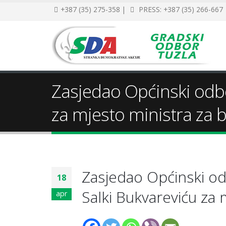
+387 (35) 275-358 |
PRESS: +387 (35) 266-667
Zasjedao Općinski odbo
za mjesto ministra za 
Zasjedao Općinski o
18
Salki Bukvareviću za 
apr