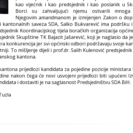
kao vijećnik i kao predsjednik i kao poslanik u Sku
Borci su zahvaljujući njemu ostvarili mnoga 
Njegovim amandmanom je izmijenjen Zakon o do
 i kantonalnih saveza SDA, Salko Bukvarević ima podršku i
sjednik Koordinacijskog tijela boračkih organizacija općine
ednik Skupštine TK Bajazit Jašarević, koji je naglasio da je
ra konkurencija jer svi općinski odbori podržavaju svoje ka
iji. To mišljenje dijeli i prof.dr. Salih Kulenović predsjedni
lanskog kantona.
ntona prijedlozi kandidata za pojedine pozicije ministara 
odine nakon čega će novi usvojeni prijedlozi biti upućeni I
ndidata i dostaviti je na saglasnost Predsjedništvu SDA BiH.
Tuzla