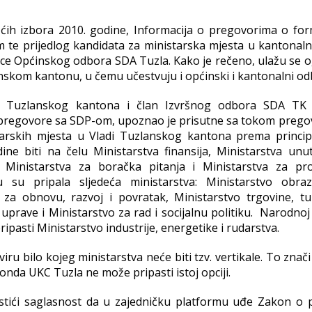
pćih izbora 2010. godine, Informacija o pregovorima o for
te prijedlog kandidata za ministarska mjesta u kantonalno
nice Općinskog odbora SDA Tuzla. Kako je rečeno, ulažu se 
anskom kantonu, u čemu učestvuju i općinski i kantonalni od
e Tuzlanskog kantona i član Izvršnog odbora SDA TK 
 za pregovore sa SDP-om, upoznao je prisutne sa tokom prego
istarskih mjesta u Vladi Tuzlanskog kantona prema principu
ine biti na čelu Ministarstva finansija, Ministarstva unut
e, Ministarstva za boračka pitanja i Ministarstva za pr
 su pripala sljedeća ministarstva: Ministarstvo obraz
o za obnovu, razvoj i povratak, Ministarstvo trgovine, tu
uprave i Ministarstvo za rad i socijalnu politiku. Narodnoj
ipasti Ministarstvo industrije, energetike i rudarstva.
iru bilo kojeg ministarstva neće biti tzv. vertikale. To znač
onda UKC Tuzla ne može pripasti istoj opciji.
ostići saglasnost da u zajedničku platformu uđe Zakon o p