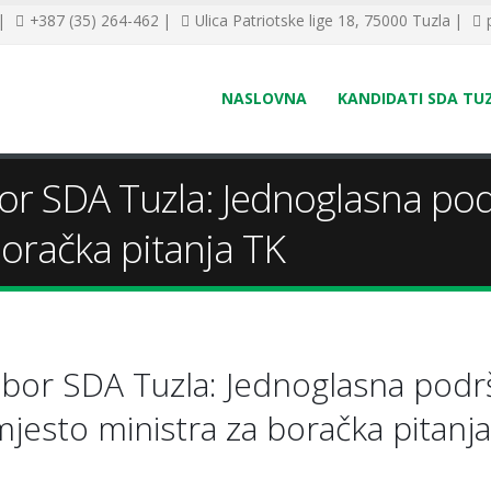
 |
+387 (35) 264-462 |
Ulica Patriotske lige 18, 75000 Tuzla |
NASLOVNA
KANDIDATI SDA TU
r SDA Tuzla: Jednoglasna pod
boračka pitanja TK
dbor SDA Tuzla: Jednoglasna podr
mjesto ministra za boračka pitanj