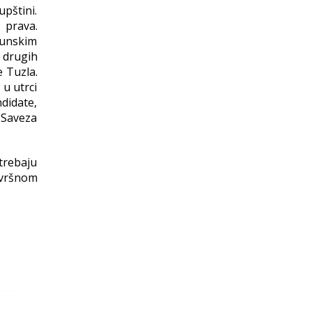
pštini.
prava.
punskim
 drugih
 Tuzla.
 u utrci
ndidate,
k Saveza
trebaju
zvršnom