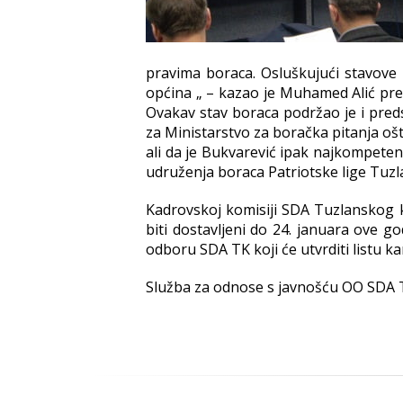
pravima boraca. Osluškujući stavove
općina „ – kazao je Muhamed Alić pred
Ovakav stav boraca podržao je i predsj
za Ministarstvo za boračka pitanja ošt
ali da je Bukvarević ipak najkompetentn
udruženja boraca Patriotske lige Tuz
Kadrovskoj komisiji SDA Tuzlanskog ka
biti dostavljeni do 24. januara ove g
odboru SDA TK koji će utvrditi listu ka
Služba za odnose s javnošću OO SDA 