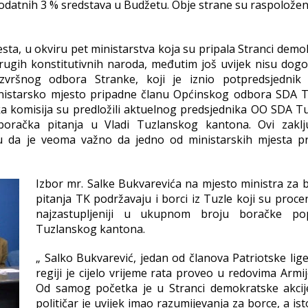
 dodatnih 3 % sredstava u Budžetu. Obje strane su raspolože
esta, u okviru pet ministarstva koja su pripala Stranci dem
 drugih konstitutivnih naroda, međutim još uvijek nisu dog
zvršnog odbora Stranke, koji je iznio potpredsjednik
inistarsko mjesto pripadne članu Općinskog odbora SDA T
ka komisija su predložili aktuelnog predsjednika OO SDA Tu
boračka pitanja u Vladi Tuzlanskog kantona. Ovi zaklj
ju da je veoma važno da jedno od ministarskih mjesta p
Izbor mr. Salke Bukvarevića na mjesto ministra za 
pitanja TK podržavaju i borci iz Tuzle koji su proc
najzastupljeniji u ukupnom broju boračke pop
Tuzlanskog kantona.
„ Salko Bukvarević, jedan od članova Patriotske lig
regiji je cijelo vrijeme rata proveo u redovima Armi
Od samog početka je u Stranci demokratske akcij
političar je uvijek imao razumijevanja za borce, a ist