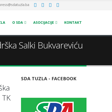
press@sdatuzla.ba
ZLA
O SDA
ASOCIJACIJE
KONTAKT
rška Salki Bukvareviću
SDA TUZLA - FACEBOOK
ška
a TK