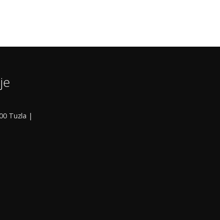
je
000 Tuzla |