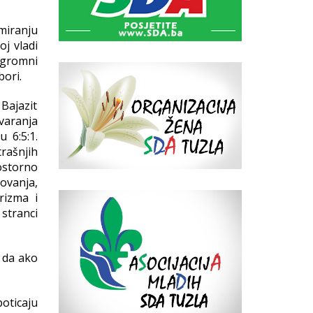
miranju
j vladi
ogromni
bori.
Bajazit
varanja
 6:5:1.
rašnjih
ostorno
ovanja,
rizma i
 stranci
i da ako
oticaju