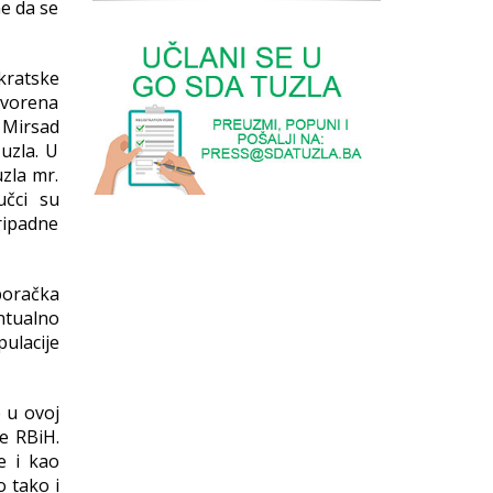
ne da se
okratske
ovorena
 Mirsad
uzla. U
zla mr.
učci su
ripadne
boračka
entualno
ulacije
e u ovoj
je RBiH.
e i kao
o tako i