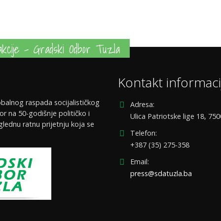
kcije - Gradski Odbor Tuzla
Kontakt informaci
balnog raspada socijalističkog
Adresa:
or na 50-godišnje političko i
Ulica Patriotske lige 18, 75
glednu ratnu prijetnju koja se
Telefon:
+387 (35) 275-358
Email:
press@sdatuzla.ba