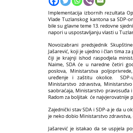
Implementacija izbornih rezultata O
Vlade Tuzlanskog kantona sa SDP-om 
bile su glavne teme 13. redovne sjed
napori u uspostavljanju vlasti u Tuzl
Novoizabrani predsjednik Skupštin
Jašarević, koji je ujedno i član tima
čiji je krajnji ishod raspodjela min
Naime
, SDA
će u naredne četiri god
poslova, Ministarstva poljoprivred
uređenje i zaštitu okolice.
SDP-u
Ministarstvo zdravstva, Ministarstv
saobraćaja, Ministarstvo pravosuđa i 
Radom za boljitak će najvjerovatnije pr
Zajednički stav SDA i SDP-a je da u okv
je neko dobio Ministarstvo zdravstva, 
Jašarević je istakao da se uspjela p