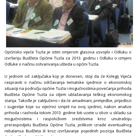
Općinsko vijeće Tuzla je istim omjerom glasova usvojilo i Odluku o
izvršenju Budžeta Općine Tuzla za 2013. godinu i Odluku o izmjeni
Odluke o načinu ostvarivanja ušteda u općini Tuzla.
U jednom od zaključaka koji je donesen, stoji da će Kolegij Vijeća
raspraviti o načinu održavanja tematske sjednice o ekonomskoj
situaciji na području općine Tuzla i mogućnostima povećanja prihoda
Budžeta Općine Tuzla sa ciljem ublažavanja teškog ekonomskog
stanja. Takođe je zaključeno i da će amadmani, primjedbe, prijedlozi
i sugestije koje su vijećnici iznijeli na ovoj sjednici, nakon analize
prihoda i rashoda tokom 2013. godine biti uzete u obzir u skladu sa
mogućnostima i raspoloživim sredstvima kroz unutrašnju
preraspodjelu Budžeta Općine Tuzla, prilikom izrade eventualnog
rebalansa Budžeta ili kroz izvršavanje pojedinih pozicija Budžeta