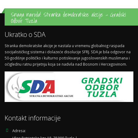
Snaga naroda! Stranka demokratske akcije - Gradski
Odbor Tuzla
Ukratko o SDA
Stranka demokratske akcije je nastala u vremenu globalnog raspada
socijalističkog sistema i dolazeće disolucije SFRJ. SDA je bila odgovor na
50-godišnje političko i kulturno potiskivanje jugoslovenskih muslimana i
očiglednu ratnu prijetnju koja se nadvila nad Bosnom i Hercegovinom.
Kontakt informacije
Adresa:
Ulica Patriotske lige 18, 75000 Tuzla |