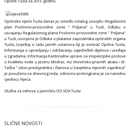
Općine Tuzla za 2013. godinu.
Općinsko vijeće Tuzla danas je, između ostalog, usvojilo i Regulacioni
plan Poslovno-proizvodne zone ” Poljana” u Tuzli, Odluku o
usvajanju Regulacionog plana Poslovno-proizvodne zone ” Poljana”
u Tuzli, usvojena je Odluka o platama zaposlenika općinskih organa
Tuzla, Izvještaj o radu javnih ustanova čiji je osnivač Općina Tuzla,
Informacija o upravljanju i održavanju zajedničkih dijelova i uređaja
u zgradama, Informacija Kantonalne uprave za inspekcijske poslove
o kvalitetu vode u jezeru Modrac, niz imovinsko-pravnih akata i dr.
Tačka ” Izbor predsjednika i članova u Savjetima mjesnih zajednica”
je povučena sa dnevnog reda, odnosno prolongirana je za narednu
sjednicu Vijeća.
Služba za odnose s javnošću OO SDA Tuzla
SLIČNE NOVOSTI