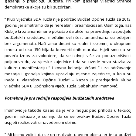
glasanju o prijedlogu Budžeta. Prilikom glasanja vijećnici Stranke
demokratske akcije su bili suzdržani.
” Klub vijećnika SDA Tuzla nije podržao Budžet Općine Tuzla za 2013.
godinu jer smatramo da je nerealan i preambiciozan. Osim toga, naš
Klub je kroz amandmane pokušao da utiče na pravedniju raspodjelu
budžetskih sredstava, međutim svih šest amandmana su odbijeni
bez argumenata. Naši amandmani su realni i skromni, u ukupnom
iznosu od oko 150 hiljada konvertibilnih maraka. Htjeli smo da se
poveća iznos za volontere, da se izdvoji više za poduzetništvo i
poljoprivredu, za vjerske zajednice i da se uvede nova stavka za
kulturnu manifestaciju ” Likovna kolonija Vršani ” i za održavanje
mezarja i grobalja kojima upravljaju mjesne zajednice, a koja su
inače u vlasništvu Općine Tuzla” – kazao je predsjednik Kluba
vijećnika SDA u Općinskom vijeću Tuzla, Sabahudin Imamović.
Potrebna je pravednija raspodjela budžetskih sredstava
Imamović je takođe kazao da je vrlo moguć pad prihoda u tekućoj
godini i iskazao je sumnju da će se ovakav Budžet Općine Tuzla
uspjeti realizovati u navedenom obimu.
” Mi bismo voljeli da se on realizuje u ovom obimu jer je to budžet