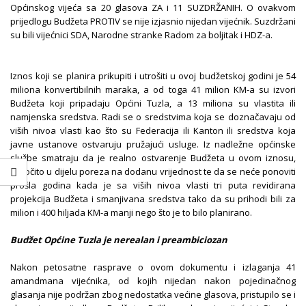
Općinskog vijeća sa 20 glasova ZA i 11 SUZDRŽANIH. O ovakvom
prijedlogu Budžeta PROTIV se nije izjasnio nijedan vijećnik. Suzdržani
su bili vijećnici SDA, Narodne stranke Radom za boljitak i HDZ-a.
Iznos koji se planira prikupiti i utrošiti u ovoj budžetskoj godini je 54
miliona konvertibilnih maraka, a od toga 41 milion KM-a su izvori
Budžeta koji pripadaju Općini Tuzla, a 13 miliona su vlastita ili
namjenska sredstva. Radi se o sredstvima koja se doznačavaju od
viših nivoa vlasti kao što su Federacija ili Kanton ili sredstva koja
javne ustanove ostvaruju pružajući usluge. Iz nadležne općinske
službe smatraju da je realno ostvarenje Budžeta u ovom iznosu,
naročito u dijelu poreza na dodanu vrijednost te da se neće ponoviti
prošla godina kada je sa viših nivoa vlasti tri puta revidirana
projekcija Budžeta i smanjivana sredstva tako da su prihodi bili za
milion i 400 hiljada KM-a manji nego što je to bilo planirano.
Budžet Općine Tuzla je nerealan i preambiciozan
Nakon petosatne rasprave o ovom dokumentu i izlaganja 41
amandmana vijećnika, od kojih nijedan nakon pojedinačnog
glasanja nije podržan zbog nedostatka većine glasova, pristupilo se i