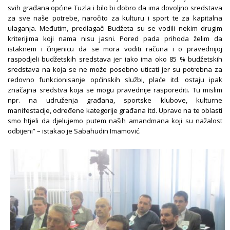
svih građana općine Tuzla i bilo bi dobro da ima dovoljno sredstava
za sve naše potrebe, naročito za kulturu i sport te za kapitalna
ulaganja. Međutim, predlagači Budžeta su se vodili nekim drugim
kriterijima koji nama nisu jasni. Pored pada prihoda želim da
istaknem i činjenicu da se mora voditi računa i o pravednijoj
raspodjeli budžetskih sredstava jer iako ima oko 85 % budžetskih
sredstava na koja se ne može posebno uticati jer su potrebna za
redovno funkcionisanje općinskih službi, plaće itd. ostaju ipak
značajna sredstva koja se mogu pravednije rasporediti. Tu mislim
npr. na udruženja građana, sportske klubove, kulturne
manifestacije, određene kategorije građana itd. Upravo na te oblasti
smo htjeli da djelujemo putem naših amandmana koji su nažalost
odbijeni” – istakao je Sabahudin Imamović.