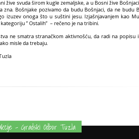
i žive svuda širom kugle zemaljske, a u Bosni žive Bošnjaci
 da zna. Bošnjake pozivamo da budu Bošnjaci, da ne budu B
ugo izuzev onoga što u suštini jesu. Izjašnjavanjem kao Mu
ategoriju ” Ostalih” – rečeno je na tribini.
štva ne smatra stranačkom aktivnošću, da radi na popisu i
 ako misle da trebaju.
Tuzla
kcije - Gradski Odbor Tuzla