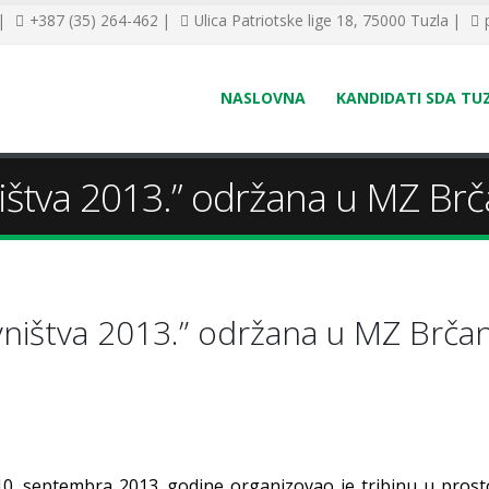
 |
+387 (35) 264-462 |
Ulica Patriotske lige 18, 75000 Tuzla |
NASLOVNA
KANDIDATI SDA TU
ništva 2013.” održana u MZ Br
ovništva 2013.” održana u MZ Brča
0. septembra 2013. godine organizovao je tribinu u prost