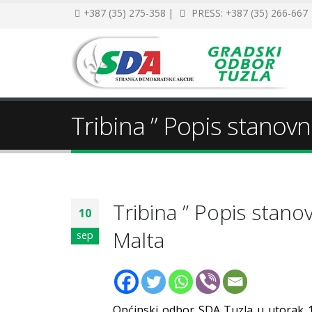
+387 (35) 275-358 |
PRESS: +387 (35) 266-667
Tribina ” Popis stanov
Tribina ” Popis stan
10
Malta
sep
Općinski odbor SDA Tuzla u utorak 1