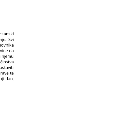
osanski
je. Svi
novnika
vine da
 u njemu
ćinstva
staviti
prave te
oji dan,