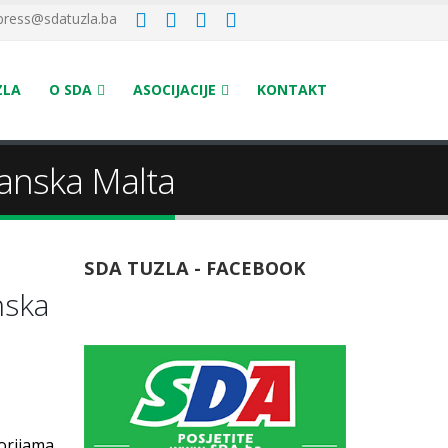
press@sdatuzla.ba
ZLA
O SDA
ASOCIJACIJE
KONTAKT
čanska Malta
SDA TUZLA - FACEBOOK
nska
orijama