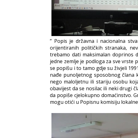
” Popis je državna i nacionalna stva
orijentiranih političkih stranaka, ne
trebamo dati maksimalan doprinos da
jedne zemlje je podloga za sve vrste 
se popišu i to tamo gdje su živjeli 19
nađe punoljetnog sposobnog člana k
nego maloljetnu ili stariju osobu koj
obavijest da se nosilac ili neki drugi
da popiše cjelokupno domaćinstvo. Gra
mogu otići u Popisnu komisiju lokalne 