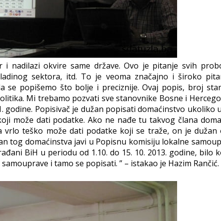
r i nadilazi okvire same države. Ovo je pitanje svih prob
vladinog sektora, itd. To je veoma značajno i široko pitan
 se popišemo što bolje i preciznije. Ovaj popis, broj sta
politika. Mi trebamo pozvati sve stanovnike Bosne i Hercego
91. godine. Popisivač je dužan popisati domaćinstvo ukoliko
oji može dati podatke. Ako ne nađe tu takvog člana doma
a vrlo teško može dati podatke koji se traže, on je dužan o
 član tog domaćinstva javi u Popisnu komisiju lokalne samou
đani BiH u periodu od 1.10. do 15. 10. 2013. godine, bilo k
samouprave i tamo se popisati. ” – istakao je Hazim Rančić.