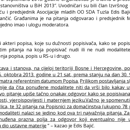
tanovništva u BiH 2013″. Uvodničari su bili član Izvršnog
u i predsjednik Asocijacije mladih OO SDA Tuzla Edis Bajić
nčić. Građanima je na pitanja odgovarao i predsjednik
ujedno imao i ulogu moderatora.
 akteri popisa, koje su dužnosti popisivača, kako se popis
im pitanja na koja popisivač nudi ili ne nudi modalitete,
ja popisa, popis u RS-u i drugo.
va i stanova, na cijeloj teritoriji Bosne i Hercegovine, po
5. oktobra 2013. godine u 21 sat, prema stanju na dan 30. 9
 smatra referentnim datumom Popisa.
Prilikom postavljanja s
smije da čita ponuđene modalitete niti da vrši bilo kakav u
ovo pitanje upiše tačno onakav odgovor kako se popisivan
sti, vjeroispovijesti i maternjem jeziku.Važno je spomenuti
lica, te 32 pitanja na Popisnici za domaćinstva (ukupno 78 
odaliteti nalazi se jedino kod ova tri najvažnija pitanja. Za
onuđena prazna polja za odgovor koji eventualno nije 
u dio ustavne materije
” – kazao je Edis Bajić.