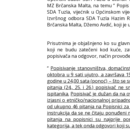
MZ Brčanska Malta, na temu ” Popis s
SDA Tuzla, vijećnik u Općinskom vijeć
Izvršnog odbora SDA Tuzla Hazim Ra
Brčanska Malta, Džemo Avdić, koji je 
Prisutnima je objašnjeno ko su glavni
koji ne budu zatečeni kod kuće, zat
popisivača na odgovor, način provođen
”
Popisivanje stanovništva, domaćinsta
oktobra u 9 sati ujutro, a završava 1
godine u 24,00 sata (ponoć) – što se
pitanja (24., 25. i 26.) popisivač ne 
ispitanika.
Popisivač je dužan da na 
izjasni o etničko/nacionalnoj pripadno
od ukupno 46 pitanja na Popisnici za 
instrukcija da se ne čitaju ponuđeni m
pitanja na popisnici su najprije p
kategorija, a tek onda odgovori koji s