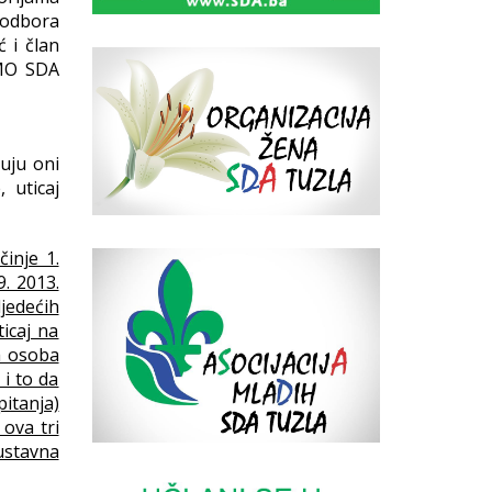
 odbora
 i član
 MO SDA
uju oni
 uticaj
činje 1.
. 2013.
ljedećih
ticaj na
a osoba
 i to da
pitanja)
 ova tri
ustavna