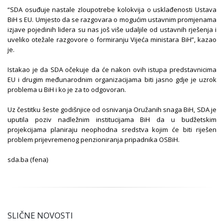
“SDA osuđuje nastale zloupotrebe kolokvija o usklađenosti Ustava
BiH s EU. Umjesto da se razgovara o mogućim ustavnim promjenama
izjave pojedinih lidera su nas još više udaljile od ustavnih rješenja i
uveliko otežale razgovore o formiranju Vijeća ministara BiH”, kazao
je.
Istakao je da SDA očekuje da će nakon ovih istupa predstavnicima
EU i drugim međunarodnim organizacijama biti jasno gdje je uzrok
problema u BiH i ko je za to odgovoran.
Uz čestitku šeste godišnjice od osnivanja Oružanih snaga BiH, SDA je
uputila poziv nadležnim institucijama BiH da u budžetskim
projekcijama planiraju neophodna sredstva kojim će biti riješen
problem prijevremenog penzioniranja pripadnika OSBiH.
sda.ba (fena)
SLIČNE NOVOSTI