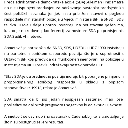
Predsjednik Stranke demokratske akcije (SDA) Sulejman Tihić smatra
da nisu ispunjeni preduvjeti za održavanje sastanka predsjednika
šest političkih stranaka jer još nisu približeni stavovi u pogledu
raspodjele ministarskih pozicija u Vijeću ministara BiH, a SNSD i SDS
te dva HDZ-a i dalje uporno insistiraju na neustavnim rješenjima,
kazao je na redovnoj konferenciji za novinare SDA potpredsjednik
SDA Sadik Ahmetović.
Ahmetović je obrazložio da SNSD, SDS, HDZBiH i HDZ 1990 insistiraju
na paritetnom etničkom rasporedu pozicija što je u suprotnosti s
Ustavom BiH koji predviđa da “funkcioneri imenovani na položaje u
institucijama BiH u pravilu odražavaju sastav naroda BiH”.
“Stav SDA je da predmetne pozicije moraju biti popunjene primjenom
proporcionalnog etničkog rasporeda u skladu s popisom
stanovništva iz 1991.”, rekao je Ahmetović.
SDA smatra da bi još jedan neuspješan sastanak imao loše
posljedice na daljni tok pregovora i negativno bi odjeknuo u javnosti.
Ahmetović se osvrnuo i na sastanak u Cadenabbiji te izrazio žaljenje
što nisu postignuti željeni rezultati.