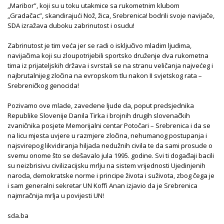
„Maribor”, koji su u toku utakmice sa rukometnim klubom
„Gradačac”, skandirajući Nož, žica, Srebrenica! bodrili svoje navijače,
SDA izražava duboku zabrinutost i osudu!
Zabrinutost je tim veća jer se radi o isključivo mladim ljudima,
navijačima koji su zloupotrijebili sportsko druženje dva rukometna
tima iz prijateljskih država i svrstali se na stranu veličanja najvećeg i
najbrutalnijeg zločina na evropskom tlu nakon II svjetskog rata –
Srebreničkog genocida!
Pozivamo ove mlade, zavedene ljude da, poput predsjednika
Republike Slovenije Danila Tirka i brojnih drugih slovenačkih
zvaničnika posjete Memorijalni centar Potočari – Srebrenica i da se
na licu mjesta uvjere u razmjere zločina, nehumanog postupanja i
najsvirepog likvidiranja hiljada nedužnih civila te da sami prosude o
svemu onome što se dešavalo jula 1995. godine. Svi ti događaji bacili
su neizbrisivu civilizacijsku mrlju na sistem vrijednosti Ujedinjenih
naroda, demokratske norme i principe života i suživota, zbog čega je
i sam generalni sekretar UN Koffi Anan izjavio da je Srebrenica
najmračnija mrlja u povijesti UN!
sda.ba