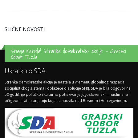
SLIČNE NOVOSTI
Snaga naroda! Stranka demokratske akcije - Gradski
Odbor Tuzla
Ukratko o SDA
Stranka demokratske akcije je nastala u vremenu globalnog raspada
socijalističkog sistema i dolazeće disolucije SFRJ. SDA je bila odgovor na
50-godišnje političko i kulturno potiskivanje jugoslovenskih muslimana i
očiglednu ratnu prijetnju koja se nadvila nad Bosnom i Hercegovinom.