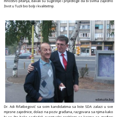
mnoštvo pitanja, davali su sugestije i prijedloge da bi svima zajedno
život u Tuzli bio bolji i kvalitetniji.
Dr. Adi Rifatbegović sa svim kandidatima sa liste SDA zalazi u sve
mjesne zajednice, dolazi na poziv građana, razgovara sa njima kako
bi se što bolje sagledali eventualni problemi sa kojima se građani