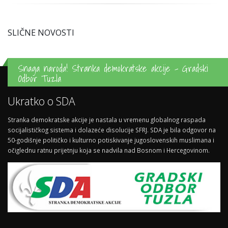
SLIČNE NOVOSTI
Snaga naroda! Stranka demokratske akcije - Gradski
Odbor Tuzla
Ukratko o SDA
Stranka demokratske akcije je nastala u vremenu globalnog raspada
socijalističkog sistema i dolazeće disolucije SFRJ. SDA je bila odgovor na
50-godišnje političko i kulturno potiskivanje jugoslovenskih muslimana i
očiglednu ratnu prijetnju koja se nadvila nad Bosnom i Hercegovinom.