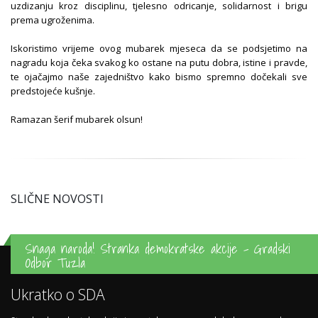
uzdizanju kroz disciplinu, tjelesno odricanje, solidarnost i brigu
prema ugroženima.
Iskoristimo vrijeme ovog mubarek mjeseca da se podsjetimo na
nagradu koja čeka svakog ko ostane na putu dobra, istine i pravde,
te ojačajmo naše zajedništvo kako bismo spremno dočekali sve
predstojeće kušnje.
Ramazan šerif mubarek olsun!
SLIČNE NOVOSTI
Snaga naroda! Stranka demokratske akcije - Gradski
Odbor Tuzla
Ukratko o SDA