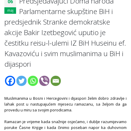
Predsjedavajući Doma naroda
06
Parlamentarne skupštine BiH i
maj
predsjednik Stranke demokratske
akcije Bakir Izetbegović uputio je
čestitku reisu-l-ulemi IZ BiH Huseinu ef.
Kavazoviću i svim muslimanima u BiH i
dijaspori
Muslimanima u Bosni i Hercegovini i dijaspori želim dobro zdravlje i
lahak post u nastupajućem mjesecu ramazanu, sa željom da ga
provedu u miru sa svojim porodicama.
Ramazan je vrijeme kada snažnije osjećamo, i dublje razumijevamo
poruke Časne Knjige i kada činimo poseban napor ka duhovnom