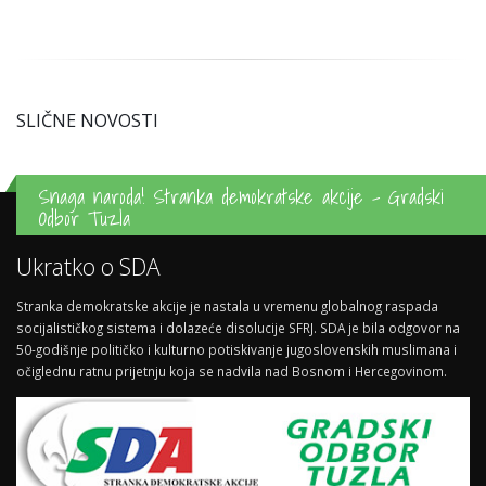
SLIČNE NOVOSTI
Snaga naroda! Stranka demokratske akcije - Gradski
Odbor Tuzla
Ukratko o SDA
Stranka demokratske akcije je nastala u vremenu globalnog raspada
socijalističkog sistema i dolazeće disolucije SFRJ. SDA je bila odgovor na
50-godišnje političko i kulturno potiskivanje jugoslovenskih muslimana i
očiglednu ratnu prijetnju koja se nadvila nad Bosnom i Hercegovinom.