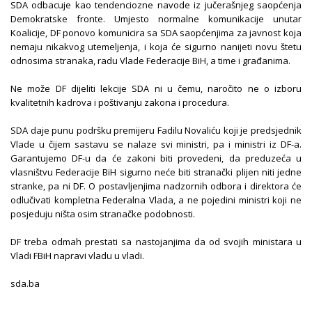
SDA odbacuje kao tendenciozne navode iz jučerašnjeg saopćenja
Demokratske fronte. Umjesto normalne komunikacije unutar
Koalicije, DF ponovo komunicira sa SDA saopćenjima za javnost koja
nemaju nikakvog utemeljenja, i koja će sigurno nanijeti novu štetu
odnosima stranaka, radu Vlade Federacije BiH, a time i građanima.
Ne može DF dijeliti lekcije SDA ni u čemu, naročito ne o izboru
kvalitetnih kadrova i poštivanju zakona i procedura.
SDA daje punu podršku premijeru Fadilu Novaliću koji je predsjednik
Vlade u čijem sastavu se nalaze svi ministri, pa i ministri iz DF-a.
Garantujemo DF-u da će zakoni biti provedeni, da preduzeća u
vlasništvu Federacije BiH sigurno neće biti stranački plijen niti jedne
stranke, pa ni DF. O postavljenjima nadzornih odbora i direktora će
odlučivati kompletna Federalna Vlada, a ne pojedini ministri koji ne
posjeduju ništa osim stranačke podobnosti.
DF treba odmah prestati sa nastojanjima da od svojih ministara u
Vladi FBiH napravi vladu u vladi.
sda.ba