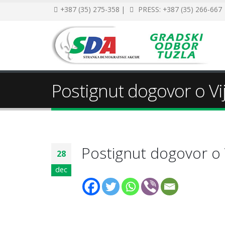
+387 (35) 275-358 |
PRESS: +387 (35) 266-667
Postignut dogovor o Vi
Postignut dogovor o 
28
dec