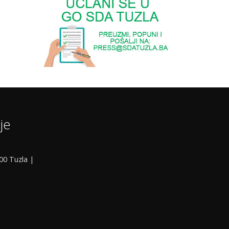
je
000 Tuzla |