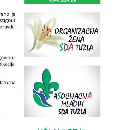
reno je
stignut
 pravde.
govinu i
kacija,
ulatorna