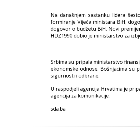
Na današnjem sastanku lidera šest
formiranje Vijeća ministara BiH, dog
dogovor o budžetu BiH. Novi premijer b
HDZ1990 dobio je ministarstvo za izbjeg
Srbima su pripala ministarstvo finansij
ekonomske odnose. Bošnjacima su pri
sigurnosti i odbrane.
U raspodjeli agencija Hrvatima je pri
agencija za komunikacije.
sda.ba