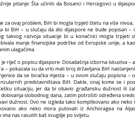
ije pitanje: Šta učiniti da Bosanci i Hercegovci u dijaspo
 za ovaj problem, BiH bi mogla trpjeti štetu na više nivoa,
da bi BiH – u slučaju da dio dijaspore ne bude popisan – i
 takvog razvoja situacije bi u konačnici mogla trpjeti sl
obivala manje finansijske podrške od Evropske unije, a ka
ranim ulagačima.
e riječ o popisu dijaspore: Dosadašnja izborna iskustva – a 
a – pokazala su da vrlo mali broj državljana BiH nastanjeni
injenice da se biračka mjesta – u ovom slučaju popisna – o
zularnih predstavništava BiH. Dakle, onaj kome se i pos
tešku situaciju, jer da bi obavio građansku dužnost ili z
 dobivanja slobodnog dana, zatim potrošiti određena sredst
bavi dužnost. Ovo ne izgleda tako komplikovano ako neko i
likovano ako neko mora putovati iz Anchoragea na Alja
 ima nas rasutih baš svugdje po svijetu.