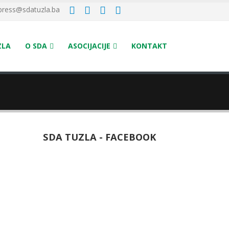
press@sdatuzla.ba
ZLA
O SDA
ASOCIJACIJE
KONTAKT
SDA TUZLA - FACEBOOK