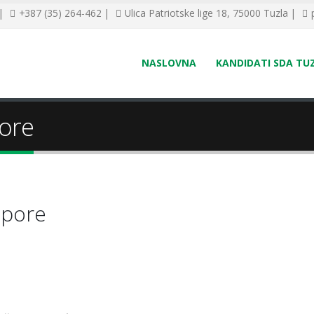
 |
+387 (35) 264-462 |
Ulica Patriotske lige 18, 75000 Tuzla |
NASLOVNA
KANDIDATI SDA TU
pore
spore