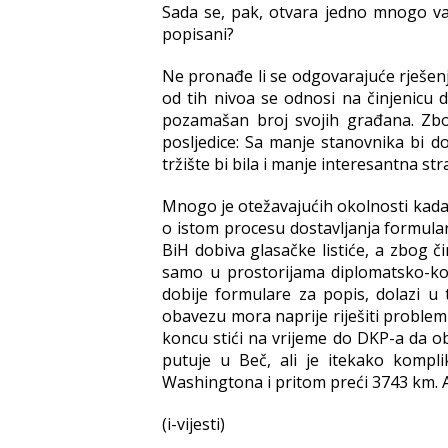
Sada se, pak, otvara jedno mnogo važn
popisani?
Ne pronađe li se odgovarajuće rješenje
od tih nivoa se odnosi na činjenicu 
pozamašan broj svojih građana. Zbog
posljedice: Sa manje stanovnika bi d
tržište bi bila i manje interesantna st
Mnogo je otežavajućih okolnosti kada j
o istom procesu dostavljanja formular
BiH dobiva glasačke listiće, a zbog č
samo u prostorijama diplomatsko-kon
dobije formulare za popis, dolazi u 
obavezu mora naprije riješiti problem
koncu stići na vrijeme do DKP-a da o
putuje u Beč, ali je itekako komp
Washingtona i pritom preći 3743 km. A
(i-vijesti)