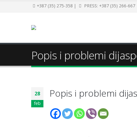
+387 (35) 275-358 |
PRESS: +387 (35) 266-667
Popis i problemi dijas
Popis i problemi dija
28
feb