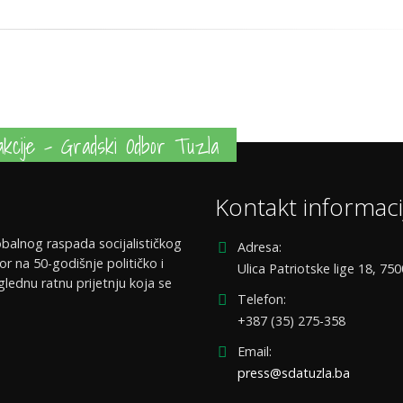
kcije - Gradski Odbor Tuzla
Kontakt informaci
balnog raspada socijalističkog
Adresa:
or na 50-godišnje političko i
Ulica Patriotske lige 18, 75
glednu ratnu prijetnju koja se
Telefon:
+387 (35) 275-358
Email:
press@sdatuzla.ba