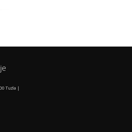
je
000 Tuzla |