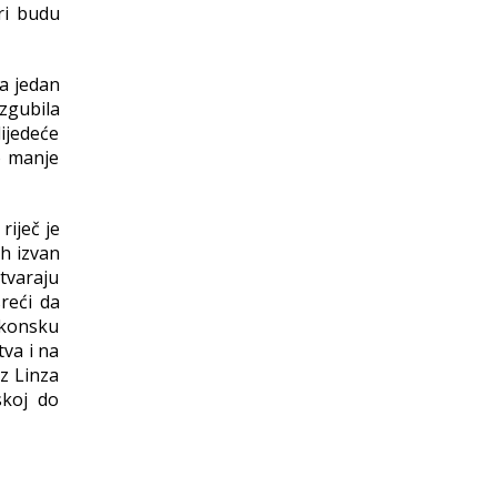
ri budu
 a jedan
zgubila
ijedeće
o manje
riječ je
h izvan
tvaraju
reći da
akonsku
va i na
z Linza
skoj do