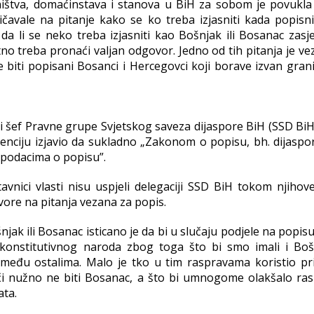
ištva, domaćinstava i stanova u BiH za sobom je povukla
čavale na pitanje kako se ko treba izjasniti kada popisni
a li se neko treba izjasniti kao Bošnjak ili Bosanac zasje
tno treba pronaći valjan odgovor. Jedno od tih pitanja je v
e biti popisani Bosanci i Hercegovci koji borave izvan gran
i šef Pravne grupe Svjetskog saveza dijaspore BiH (SSD BiH
genciju izjavio da sukladno „Zakonom o popisu, bh. dijaspo
 podacima o popisu”.
avnici vlasti nisu uspjeli delegaciji SSD BiH tokom njihov
ore na pitanja vezana za popis.
jak ili Bosanac isticano je da bi u slučaju podjele na popi
g konstitutivnog naroda zbog toga što bi smo imali i Boš
 među ostalima. Malo je tko u tim raspravama koristio pri
i nužno ne biti Bosanac, a što bi umnogome olakšalo ras
ata.