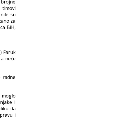
 brojne
 timovi
nile su
ezano za
ica BiH,
) Faruk
ra neće
e radne
su moglo
njake i
liku da
pravu i