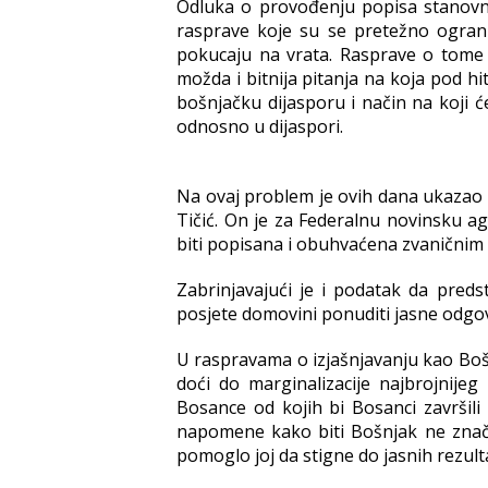
Odluka o provođenju popisa stanovn
rasprave koje su se pretežno ograni
pokucaju na vrata. Rasprave o tome d
možda i bitnija pitanja na koja pod hi
bošnjačku dijasporu i način na koji ć
odnosno u dijaspori.
Na ovaj problem je ovih dana ukazao 
Tičić. On je za Federalnu novinsku a
biti popisana i obuhvaćena zvaničnim
Zabrinjavajući je i podatak da predst
posjete domovini ponuditi jasne odgov
U raspravama o izjašnjavanju kao Bošn
doći do marginalizacije najbrojnije
Bosance od kojih bi Bosanci završili
napomene kako biti Bošnjak ne znač
pomoglo joj da stigne do jasnih rezult