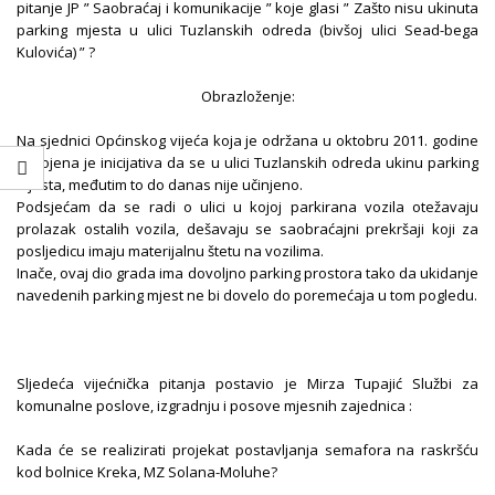
pitanje JP ” Saobraćaj i komunikacije ” koje glasi ” Zašto nisu ukinuta
parking mjesta u ulici Tuzlanskih odreda (bivšoj ulici Sead-bega
Kulovića) ” ?
Obrazloženje:
Na sjednici Općinskog vijeća koja je održana u oktobru 2011. godine
usvojena je inicijativa da se u ulici Tuzlanskih odreda ukinu parking
mjesta, međutim to do danas nije učinjeno.
Podsjećam da se radi o ulici u kojoj parkirana vozila otežavaju
prolazak ostalih vozila, dešavaju se saobraćajni prekršaji koji za
posljedicu imaju materijalnu štetu na vozilima.
Inače, ovaj dio grada ima dovoljno parking prostora tako da ukidanje
navedenih parking mjest ne bi dovelo do poremećaja u tom pogledu.
Sljedeća vijećnička pitanja postavio je Mirza Tupajić Službi za
komunalne poslove, izgradnju i posove mjesnih zajednica :
Kada će se realizirati projekat postavljanja semafora na raskršću
kod bolnice Kreka, MZ Solana-Moluhe?