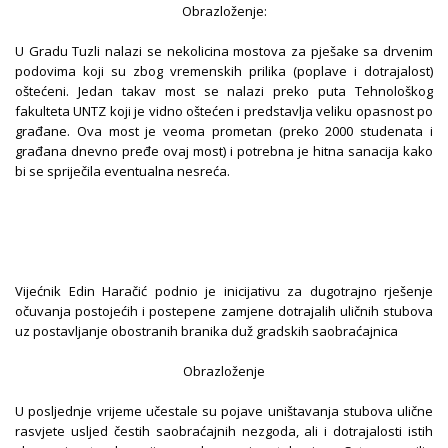
Obrazloženje:
U Gradu Tuzli nalazi se nekolicina mostova za pješake sa drvenim
podovima koji su zbog vremenskih prilika (poplave i dotrajalost)
oštećeni. Jedan takav most se nalazi preko puta Tehnološkog
fakulteta UNTZ koji je vidno oštećen i predstavlja veliku opasnost po
građane. Ova most je veoma prometan (preko 2000 studenata i
građana dnevno pređe ovaj most) i potrebna je hitna sanacija kako
bi se spriječila eventualna nesreća.
Vijećnik Edin Haračić podnio je inicijativu za dugotrajno rješenje
očuvanja postojećih i postepene zamjene dotrajalih uličnih stubova
uz postavljanje obostranih branika duž gradskih saobraćajnica
Obrazloženje
U posljednje vrijeme učestale su pojave uništavanja stubova ulične
rasvjete usljed čestih saobraćajnih nezgoda, ali i dotrajalosti istih