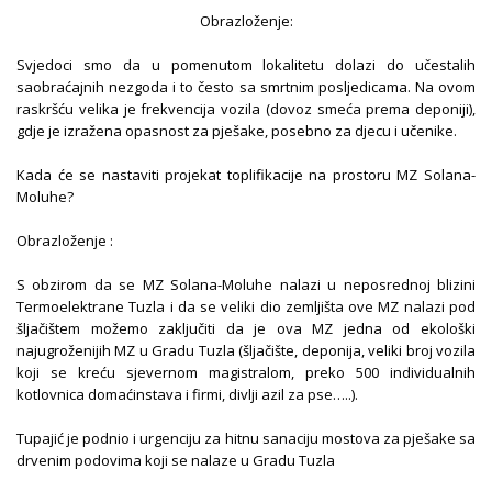
Obrazloženje:
Svjedoci smo da u pomenutom lokalitetu dolazi do učestalih
saobraćajnih nezgoda i to često sa smrtnim posljedicama. Na ovom
raskršću velika je frekvencija vozila (dovoz smeća prema deponiji),
gdje je izražena opasnost za pješake, posebno za djecu i učenike.
Kada će se nastaviti projekat toplifikacije na prostoru MZ Solana-
Moluhe?
Obrazloženje :
S obzirom da se MZ Solana-Moluhe nalazi u neposrednoj blizini
Termoelektrane Tuzla i da se veliki dio zemljišta ove MZ nalazi pod
šljačištem možemo zaključiti da je ova MZ jedna od ekološki
najugroženijih MZ u Gradu Tuzla (šljačište, deponija, veliki broj vozila
koji se kreću sjevernom magistralom, preko 500 individualnih
kotlovnica domaćinstava i firmi, divlji azil za pse…..).
Tupajić je podnio i urgenciju za hitnu sanaciju mostova za pješake sa
drvenim podovima koji se nalaze u Gradu Tuzla