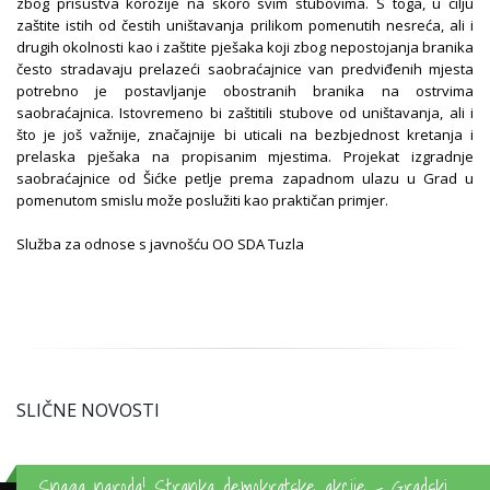
zbog prisustva korozije na skoro svim stubovima. S toga, u cilju
zaštite istih od čestih uništavanja prilikom pomenutih nesreća, ali i
drugih okolnosti kao i zaštite pješaka koji zbog nepostojanja branika
često stradavaju prelazeći saobraćajnice van predviđenih mjesta
potrebno je postavljanje obostranih branika na ostrvima
saobraćajnica. Istovremeno bi zaštitili stubove od uništavanja, ali i
što je još važnije, značajnije bi uticali na bezbjednost kretanja i
prelaska pješaka na propisanim mjestima. Projekat izgradnje
saobraćajnice od Šićke petlje prema zapadnom ulazu u Grad u
pomenutom smislu može poslužiti kao praktičan primjer.
Služba za odnose s javnošću OO SDA Tuzla
SLIČNE NOVOSTI
Snaga naroda! Stranka demokratske akcije - Gradski