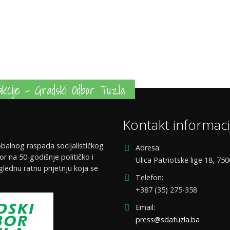
kcije - Gradski Odbor Tuzla
Kontakt informaci
balnog raspada socijalističkog
Adresa:
or na 50-godišnje političko i
Ulica Patriotske lige 18, 75
glednu ratnu prijetnju koja se
Telefon:
+387 (35) 275-358
Email:
press@sdatuzla.ba