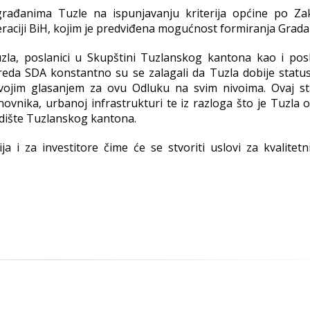
građanima Tuzle na ispunjavanju kriterija općine po Z
raciji BiH, kojim je predviđena mogućnost formiranja Grada
zla, poslanici u Skupštini Tuzlanskog kantona kao i posl
 reda SDA konstantno su se zalagali da Tuzla dobije statu
 svojim glasanjem za ovu Odluku na svim nivoima. Ovaj st
nika, urbanoj infrastrukturi te iz razloga što je Tuzla o
jedište Tuzlanskog kantona.
a i za investitore čime će se stvoriti uslovi za kvalitetni