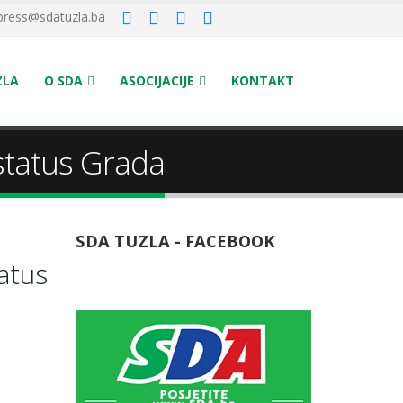
press@sdatuzla.ba
ZLA
O SDA
ASOCIJACIJE
KONTAKT
status Grada
SDA TUZLA - FACEBOOK
atus