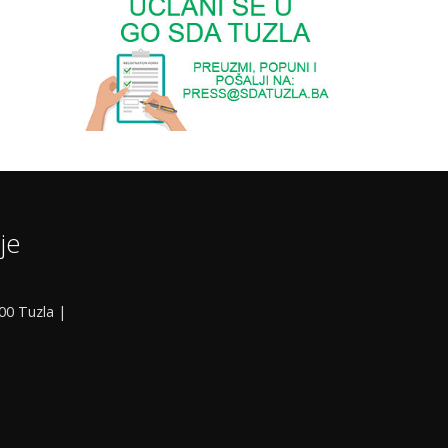
je
000 Tuzla |