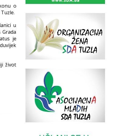
akonu o
 Tuzle.
anici u
s Grada
atus je
duvijek
ji život