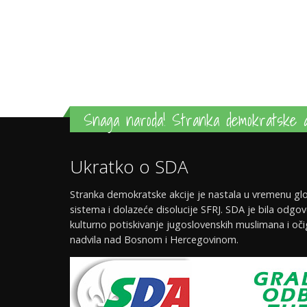
Snaga naroda! Stranka demokratske a
Ukratko o SDA
Stranka demokratske akcije je nastala u vremenu glo
sistema i dolazeće disolucije SFRJ. SDA je bila odgov
kulturno potiskivanje jugoslovenskih muslimana i oči
nadvila nad Bosnom i Hercegovinom.