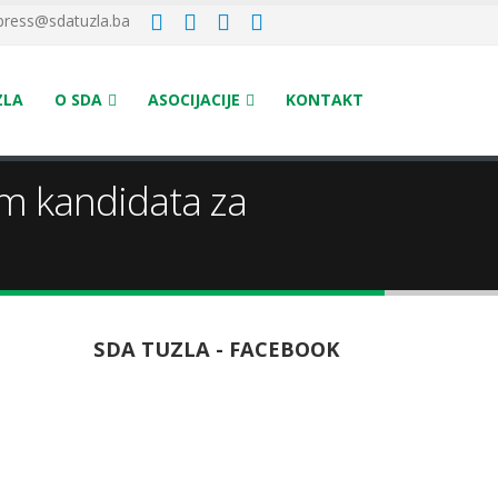
press@sdatuzla.ba
ZLA
O SDA
ASOCIJACIJE
KONTAKT
em kandidata za
SDA TUZLA - FACEBOOK