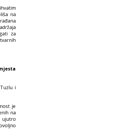
ihvatim
liša na
građana
adržaja
gati za
stvarnih
 mjesta
Tuzlu i
nost je
jenih na
 ujutro
ovoljno