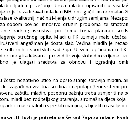
mladih ljudi i povećanje broja mladih upisanih u visoko
je koje će zadržavati mlade u BiH, omogućiti im normalan ži
alaze kvalitetniji način življenja u drugim zemljama. Nezap
ji za sobom povlači mnoštvo drugih problema, te smatra
anje radnog iskustva, pri čemu treba planirati sred
olaganje stručnog ispita. Mladi u TK uzimaju malo učešća
v društveni angažman je dosta slab. Većina mladih je nezad
je kulturnih i sportskih sadržaja. U svim općinama u TK 
 oni mogli adekvatno provoditi svoje slobodno vrijeme i izr
ebno je ulagati sredstva za obnovu i izgradnju oml
u često negativno utiče na opšte stanje zdravlja mladih, ali 
vode, zagađena životna sredina i neprilagođeni sistemi pre
vstvenu zaštitu mladih, posebnu pažnju treba usmjeriti na 
etom, mladi bez roditeljskog staranja, siromašna djeca koja
padnici nacionalnih i vjerskih manjina, izbjeglih i raseljenih
auka : U Tuzli je potrebno više sadržaja za mlade, kvali