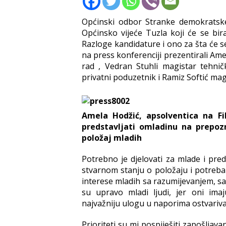
Općinski odbor Stranke demokratske 
Općinsko vijeće Tuzla koji će se bi
Razloge kandidature i ono za šta će s
na press konferenciji prezentirali Ame
rad , Vedran Stuhli magistar tehnič
privatni poduzetnik i Ramiz Softić ma
Amela Hodžić, apsolventica na Fi
predstavljati omladinu na prepozn
položaj mladih
Potrebno je djelovati za mlade i pred
stvarnom stanju o položaju i potrebam
interese mladih sa razumijevanjem, sa
su upravo mladi ljudi, jer oni ima
najvažniju ulogu u naporima ostvariva
Prioriteti su mi pospiješiti zapošljav