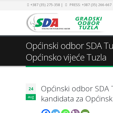
+387 (35) 275-358 |
PRESS: +387 (35) 266-667
Općinski odbor SDA Tuz
Općinsko vijeće Tuzla
Općinski odbor SDA T
24
kandidata za Općinsko
aug