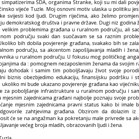
 simpatizerima SDA, organima Stranke, koji su mi dali povje
pćinsko vijeće Tuzle. Moj osnovni motiv ulaska u politiku jes
ke svijesti kod ljudi. Drugim riječima, ako želimo promje
ju demokratskog društva i pravne države. Dugi niz godina ž
a velikim problemima građana u ruralnom području, ali sa
ralnom području svaki dan suočavam se sa raznim probl
 Ukoliko bih dobila povjerenje građana, svakako bih se zala
alnom području, sa akcentom zapošljavanja mladih i žena,
novnika u ruralnom području. U fokusu mog političkog ang
astojanjima da : pomognem nezaposlenim ženama da svojim 
raju dohodak i samim tim poboljšavaju život svoje porodi
lni biznis obezbjedimo edukaciju, finansijsku podršku i s
e ; ukoliko mi bude ukazano povjerenje građana kao vijećnik
se za poboljšanje infrastrukture u ruralnom području i sa
; u mjesnim zajednicama građani najbolje poznaju svoje prob
vraćanje mjesnim zajednicama pravni status kako bi imale b
 odgovorile zahtjevima građana. Obzirom da dolazim iz
dnosit će se na angažman ka pokretanju male privrede sa a
javanje većeg broja mladih, obrazovanih ljudi i žena.
Tuzla