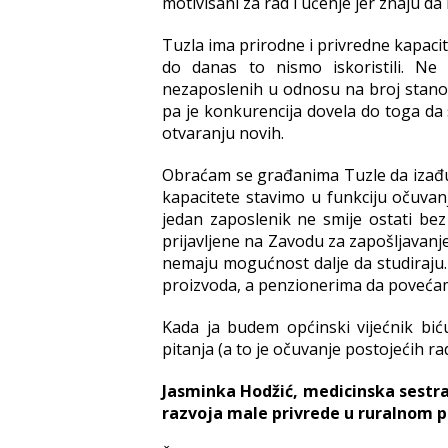
motivisani za rad i učenje jer znaju d
Tuzla ima prirodne i privredne kapacit
do danas to nismo iskoristili. Ne
nezaposlenih u odnosu na broj stanovni
pa je konkurencija dovela do toga da 
otvaranju novih.
Obraćam se građanima Tuzle da izađu 
kapacitete stavimo u funkciju očuvanj
jedan zaposlenik ne smije ostati be
prijavljene na Zavodu za zapošljavanje,
nemaju mogućnost dalje da studiraju
proizvoda, a penzionerima da poveća
Kada ja budem općinski vijećnik bić
pitanja (a to je očuvanje postojećih ra
Jasminka Hodžić, medicinska sestra 
razvoja male privrede u ruralnom 