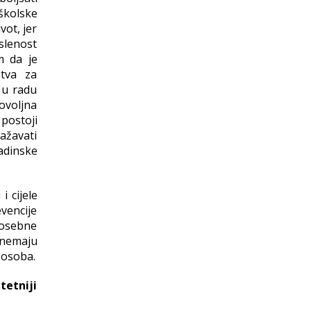
školske
vot, jer
oslenost
m da je
stva za
 u radu
ovoljna
postoji
ažavati
adinske
i cijele
vencije
posebne
 nemaju
 osoba.
tetniji