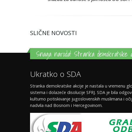
SLIČNE NOVOSTI
Snaga naroda! Stranka demokratske a
Ukratko o SDA
Stranka demokratske akcije je nastala u vremenu glo
sistema i dolazeće disolucije SFRJ. SDA je bila odgov
kulturno potiskivanje jugoslovenskih muslimana i oči
nadvila nad Bosnom i Hercegovinom.