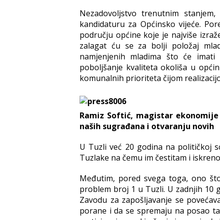
Nezadovoljstvo trenutnim stanjem,
kandidaturu za Općinsko vijeće. Pore
području općine koje je najviše izr
zalagat ću se za bolji položaj mla
namjenjenih mladima što će imati z
poboljšanje kvaliteta okoliša u općini
komunalnih prioriteta čijom realizacij
Ramiz Softić, magistar ekonomije 
naših sugrađana i otvaranju novih
U Tuzli već 20 godina na političkoj s
Tuzlake na čemu im čestitam i iskreno
Međutim, pored svega toga, ono što
problem broj 1 u Tuzli. U zadnjih 10 g
Zavodu za zapošljavanje se povećava i
porane i da se spremaju na posao ta