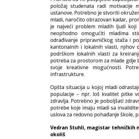
položaj studenata radi motivacije 
ustanove. Potrebno je stvoriti okružen
mladi, naročito obrazovan kadar, pron
je najveći problem mladih ljudi ko
neophodno omogućiti mladima stic
odrađivanje pripravničkog staža i p
kantonalnih i lokalnih vlasti, njiho
podrškom lokalnih vlasti za kreiran
potreba za prostorom za mlade gdje bi
svoje kreativne mogućnosti. Potr
infrastrukture.
Opšta situacija u kojoj mladi odrastaj
populacije – npr. loš kvalitet pitke 
zdravlja. Potrebno je poboljšati zdra
potrebe koje imaju mladi sa invalidit
uslova za redovno pohađanje škole, pri
Vedran Stuhli, magistar tehničkih n
okoliš