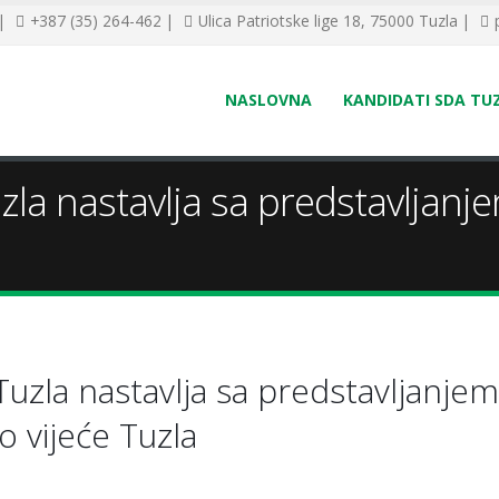
 |
+387 (35) 264-462 |
Ulica Patriotske lige 18, 75000 Tuzla |
NASLOVNA
KANDIDATI SDA TU
la nastavlja sa predstavljanj
uzla nastavlja sa predstavljanjem
 vijeće Tuzla