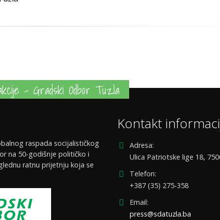
kcije - Gradski Odbor Tuzla
Kontakt informaci
balnog raspada socijalističkog
Adresa:
or na 50-godišnje političko i
Ulica Patriotske lige 18, 75
glednu ratnu prijetnju koja se
Telefon:
+387 (35) 275-358
Email:
press@sdatuzla.ba