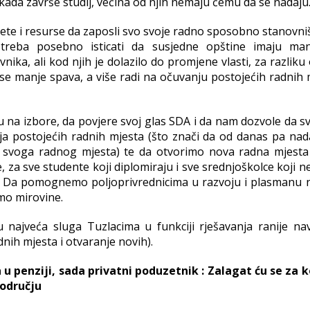
a kada završe studij, većina od njih nemaju čemu da se nadaju
ete i resurse da zaposli svo svoje radno sposobno stanovniš
 treba posebno isticati da susjedne opštine imaju man
ka, ali kod njih je dolazilo do promjene vlasti, za razliku
se manje spava, a više radi na očuvanju postojećih radnih m
na izbore, da povjere svoj glas SDA i da nam dozvole da sv
a postojećih radnih mjesta (što znači da od danas pa nadal
z svoga radnog mjesta) te da otvorimo nova radna mjesta
 za sve studente koji diplomiraju i sve srednjoškolce koji ne 
. Da pomognemo poljoprivrednicima u razvoju i plasmanu n
mo mirovine.
u najveća sluga Tuzlacima u funkciji rješavanja ranije na
dnih mjesta i otvaranje novih).
u penziji, sada privatni poduzetnik : Zalagat ću se za 
području