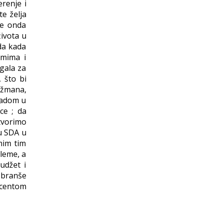
renje i
te želja
ne onda
ivota u
da kada
emima i
gala za
 što bi
ažmana,
radom u
ce ; da
tvorimo
u SDA u
mim tim
leme, a
udžet i
 branše
kcentom