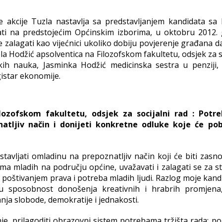
akcije Tuzla nastavlja sa predstavljanjem kandidata sa l
rati na predstojećim Općinskim izborima, u oktobru 2012. 
e zalagati kao vijećnici ukoliko dobiju povjerenje građana 
la Hodžić apsolventica na Filozofskom fakultetu, odsjek za s
kih nauka, Jasminka Hodžić medicinska sestra u penziji,
gistar ekonomije.
lozofskom fakultetu, odsjek za socijalni rad : Potr
atljiv način i donijeti konkretne odluke koje će pob
stavljati omladinu na prepoznatljiv način koji će biti zasn
a mladih na području općine, uvažavati i zalagati se za st
 poštivanjem prava i potreba mladih ljudi. Razlog moje kand
ju sposobnost donošenja kreativnih i hrabrih promjena
nja slobode, demokratije i jednakosti.
anje, prilagoditi obrazovni sistem potrebama tržišta rada; po