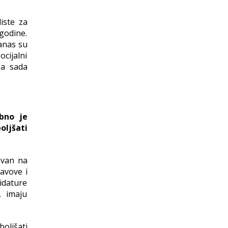
iste za
godine.
danas su
ocijalni
 a sada
ebno je
oljšati
ovan na
avove i
idature
, imaju
boljšati