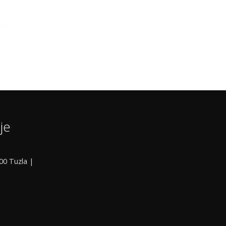
je
000 Tuzla |