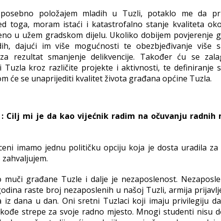
 posebno položajem mladih u Tuzli, potaklo me da pr
d toga, moram istaći i katastrofalno stanje kvaliteta oko
aženo u užem gradskom dijelu. Ukoliko dobijem povjerenje 
dih, dajući im više mogućnosti te obezbjeđivanje više s
a rezultat smanjenje delikvencije. Također ću se zala
 Tuzla kroz različite projekte i aktivnosti, te definiranje 
om će se unaprijediti kvalitet života građana općine Tuzla.
: Cilj mi je da kao vijećnik radim na očuvanju radnih
ceni imamo jednu političku opciju koja je dosta uradila za 
 zahvaljujem.
 muči građane Tuzle i dalje je nezaposlenost. Nezaposle
odina raste broj nezaposlenih u našoj Tuzli, armija prijavl
z dana u dan. Oni sretni Tuzlaci koji imaju privilegiju da
kođe strepe za svoje radno mjesto. Mnogi studenti nisu d