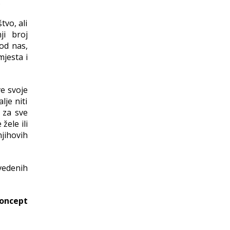
.
tvo, ali
ji broj
 od nas,
jesta i
e svoje
je niti
 za sve
žele ili
jihovih
vedenih
koncept