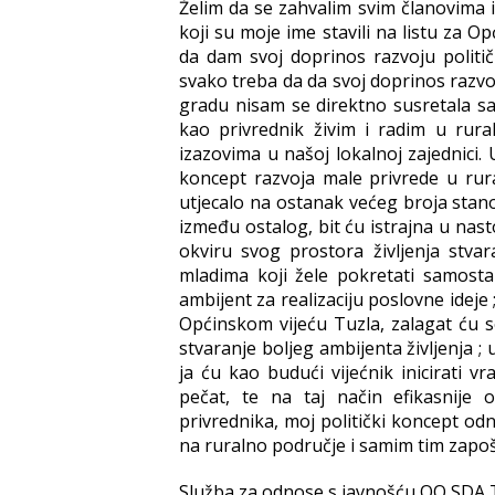
Želim da se zahvalim svim članovima i
koji su moje ime stavili na listu za O
da dam svoj doprinos razvoju politič
svako treba da da svoj doprinos razvo
gradu nisam se direktno susretala s
kao privrednik živim i radim u ru
izazovima u našoj lokalnoj zajednici.
koncept razvoja male privrede u rur
utjecalo na ostanak većeg broja sta
između ostalog, bit ću istrajna u n
okviru svog prostora življenja stva
mladima koji žele pokretati samosta
ambijent za realizaciju poslovne idej
Općinskom vijeću Tuzla, zalagat ću 
stvaranje boljeg ambijenta življenja 
ja ću kao budući vijećnik inicirati 
pečat, te na taj način efikasnije
privrednika, moj politički koncept o
na ruralno područje i samim tim zapošl
Služba za odnose s javnošću OO SDA 