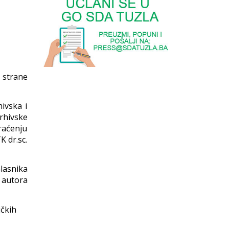
 strane
ivska i
arhivske
raćenju
K dr.sc.
lasnika
 autora
ičkih