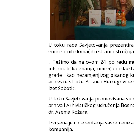
U toku rada Savjetovanja prezentira
eminentnih domaćih i stranih stručnja
„ Težimo da na ovom 24. po redu me
informatička znanja, umijeća i iskust
građe , kao nezamjenjivog pisanog ku
arhivske struke Bosne i Hercegovine s
Izet Šabotić.
U toku Savjetovanja promovisana su d
arhiva i Arhivističkog udruženja Bosn
dr. Azema Kožara.
Izvršena je i prezentacija savremene 
kompanija.