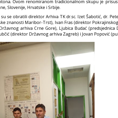
ntona. Ovom renomiranom tradicionalnom skupu je prisus
e, Slovenije, Hrvatske i Srbije.
 se obratili direktor Arhiva TK dr.sc. Izet Šabotić, dr. Pet
vske znanosti Maribor-Trst), Ivan Fras (direktor Pokrajinsko
 Državnog arhiva Crne Gore), Ljubica Budać (predsjednica 
bčić (direktor Državnog arhiva Zagreb) i Jovan Popović (publ