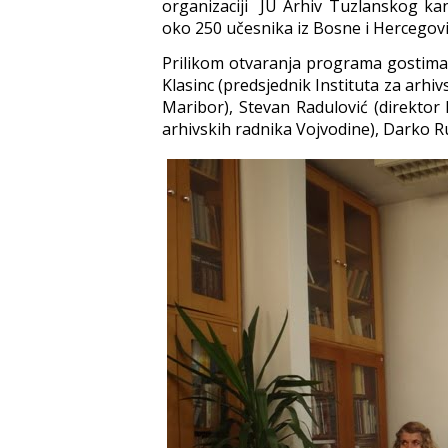
organizaciji
JU Arhiv Tuzlanskog ka
oko 250 učesnika iz Bosne i Hercegovin
Prilikom otvaranja programa gostima su
Klasinc (predsjednik Instituta za arhi
Maribor), Stevan Radulović (direktor
arhivskih radnika Vojvodine), Darko Ru