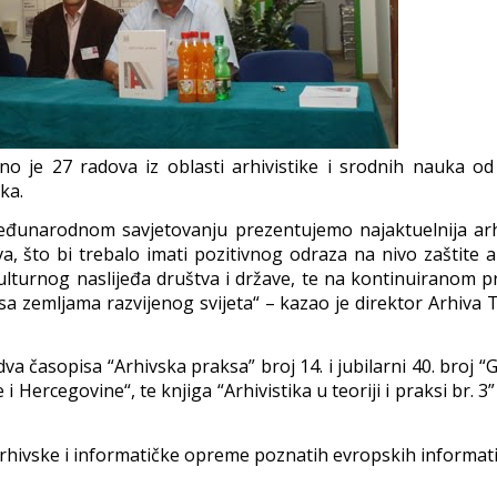
no je 27 radova iz oblasti arhivistike i srodnih nauka od
ka.
đunarodnom savjetovanju prezentujemo najaktuelnija arh
va, što bi trebalo imati pozitivnog odraza na nivo zaštite 
lturnog naslijeđa društva i države, te na kontinuiranom p
a zemljama razvijenog svijeta“ – kazao je direktor Arhiva T
va časopisa “
Arhivska praksa
” broj 14. i jubilarni 40. broj “
G
e i Hercegovine
“, te knjiga “
Arhivistika u teoriji i praksi br. 3
”
arhivske i informatičke opreme poznatih evropskih informat