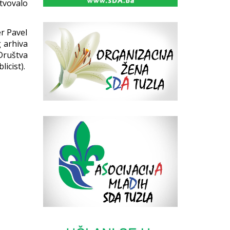
tvovalo
er Pavel
g arhiva
Društva
icist).