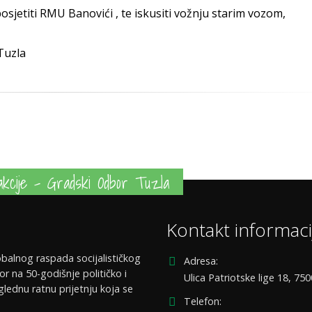
posjetiti RMU Banovići , te iskusiti vožnju starim vozom,
Tuzla
kcije - Gradski Odbor Tuzla
Kontakt informaci
balnog raspada socijalističkog
Adresa:
or na 50-godišnje političko i
Ulica Patriotske lige 18, 75
glednu ratnu prijetnju koja se
Telefon: