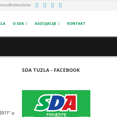
press@sdatuzla.ba
ZLA
O SDA
ASOCIJACIJE
KONTAKT
SDA TUZLA - FACEBOOK
2011”
u