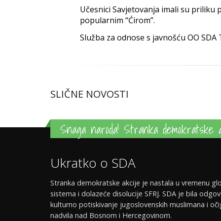
Učesnici Savjetovanja imali su priliku 
popularnim “Ćirom”.
Služba za odnose s javnošću OO SDA 
SLIČNE NOVOSTI
Snaga naroda! Stranka demokratske a
Ukratko o SDA
Stranka demokratske akcije je nastala u vremenu glo
sistema i dolazeće disolucije SFRJ. SDA je bila odgov
kulturno potiskivanje jugoslovenskih muslimana i oči
nadvila nad Bosnom i Hercegovinom.