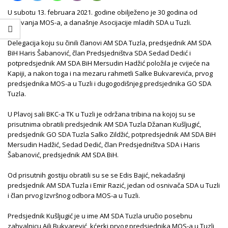
U subotu 13. februara 2021. godine obilježeno je 30 godina od
osnivanja MOS-a, a današnje Asocijacije mladih SDA u Tuzli.
Delegacija koju su činili članovi AM SDA Tuzla, predsjednik AM SDA
BiH Haris Šabanović, član Predsjedništva SDA Sedad Dedić i
potpredsjednik AM SDA BiH Mersudin Hadžić položila je cvijeće na
Kapiji, a nakon toga i na mezaru rahmetli Salke Bukvarevića, prvog
predsjednika MOS-a u Tuzli i dugogodišnjeg predsjednika GO SDA
Tuzla.
U Plavoj sali BKC-a TK u Tuzli je održana tribina na kojoj su se
prisutnima obratili predsjednik AM SDA Tuzla Džanan Kušljugić,
predsjednik GO SDA Tuzla Salko Zildžić, potpredsjednik AM SDA BiH
Mersudin Hadžić, Sedad Dedić, član Predsjedništva SDA i Haris
Šabanović, predsjednik AM SDA BiH.
Od prisutnih gostiju obratili su se se Edis Bajić, nekadašnji
predsjednik AM SDA Tuzla i Emir Razić, jedan od osnivača SDA u Tuzli
i član prvog Izvršnog odbora MOS-a u Tuzli.
Predsjednik Kušljugić je u ime AM SDA Tuzla uručio posebnu
zahvalnicu Ajli Bukvarević, kćerki prvog predsjednika MOS-a u Tuzli