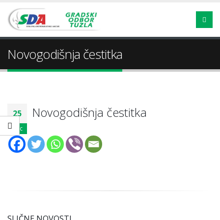
Novogodišnja čestitka
Novogodišnja čestitka
25
dec
SLIČNE NOVOSTI