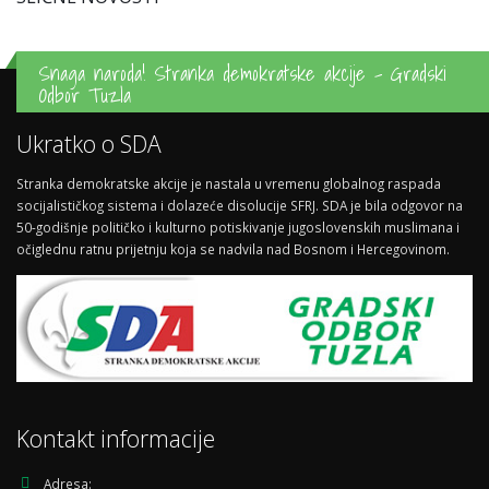
Snaga naroda! Stranka demokratske akcije - Gradski
Odbor Tuzla
Ukratko o SDA
Stranka demokratske akcije je nastala u vremenu globalnog raspada
socijalističkog sistema i dolazeće disolucije SFRJ. SDA je bila odgovor na
50-godišnje političko i kulturno potiskivanje jugoslovenskih muslimana i
očiglednu ratnu prijetnju koja se nadvila nad Bosnom i Hercegovinom.
Kontakt informacije
Adresa: