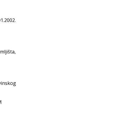
1.2002.
ljišta,
vinskog
M