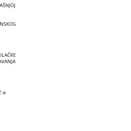
AŠNJOJ
INSKOG
ILAČKE
AVANJA
Z-a