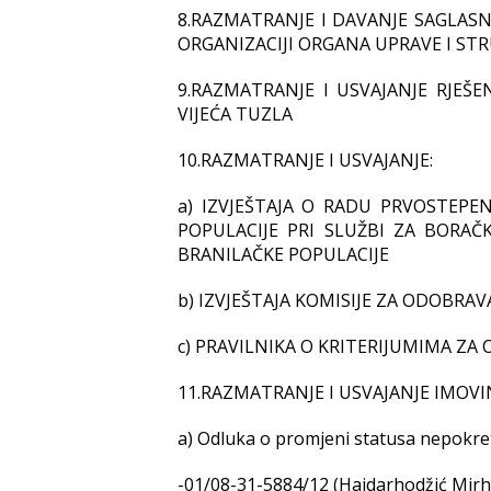
8.RAZMATRANJE I DAVANJE SAGLAS
ORGANIZACIJI ORGANA UPRAVE I ST
9.RAZMATRANJE I USVAJANJE RJEŠ
VIJEĆA TUZLA
10.RAZMATRANJE I USVAJANJE:
a) IZVJEŠTAJA O RADU PRVOSTEPE
POPULACIJE PRI SLUŽBI ZA BORAČ
BRANILAČKE POPULACIJE
b) IZVJEŠTAJA KOMISIJE ZA ODOBRA
c) PRAVILNIKA O KRITERIJUMIMA ZA
11.RAZMATRANJE I USVAJANJE IMOVI
a) Odluka o promjeni statusa nepokret
-01/08-31-5884/12 (Hajdarhodžić Mirha