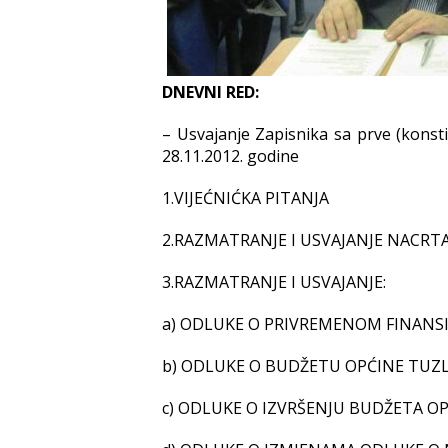
DNEVNI RED:
– Usvajanje Zapisnika sa prve (konst
28.11.2012. godine
1.VIJEĆNIĆKA PITANJA
2.RAZMATRANJE I USVAJANJE NACRT
3.RAZMATRANJE I USVAJANJE:
a) ODLUKE O PRIVREMENOM FINANSIR
b) ODLUKE O BUDŽETU OPĆINE TUZLA ZA
c) ODLUKE O IZVRŠENJU BUDŽETA OPĆ