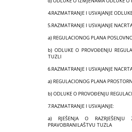
d) ODLUKE O IZMJENAMA ODLUKE O 
4.RAZMATRANJE I USVAJANJE ODLUK
5.RAZMATRANJE I USVAJANJE NACRTA
a) REGULACIONOG PLANA POSLOVNO
b) ODLUKE O PROVOĐENJU REGULA
TUZLI
6.RAZMATRANJE I USVAJANJE NACRTA
a) REGULACIONOG PLANA PROSTORNE 
b) ODLUKE O PROVOĐENJU REGULACI
7.RAZMATRANJE I USVAJANJE:
a) RJEŠENJA O RAZRJEŠENJU
PRAVOBRANILAŠTVU TUZLA