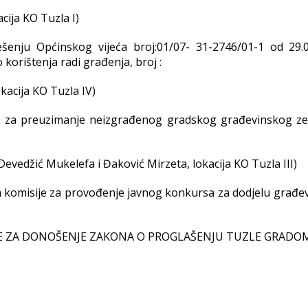
cija KO Tuzla I)
ešenju Općinskog vijeća broj:01/07- 31-2746/01-1 od 29.0
 korištenja radi građenja, broj :
kacija KO Tuzla IV)
e za preuzimanje neizgrađenog gradskog građevinskog zem
Devedžić Mukelefa i Đaković Mirzeta, lokacija KO Tuzla III)
ka komisije za provođenje javnog konkursa za dodjelu građe
JE ZA DONOŠENJE ZAKONA O PROGLAŠENJU TUZLE GRADO