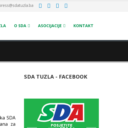
press@sdatuzla.ba
ZLA
O SDA
ASOCIJACIJE
KONTAKT
SDA TUZLA - FACEBOOK
ika SDA
zana za