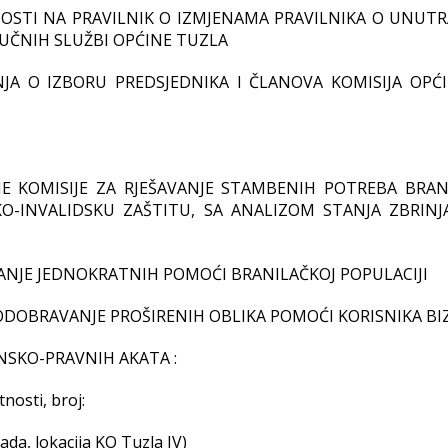
NOSTI NA PRAVILNIK O IZMJENAMA PRAVILNIKA O UNUTR
RUČNIH SLUŽBI OPĆINE TUZLA
ENJA O IZBORU PREDSJEDNIKA I ČLANOVA KOMISIJA OPĆ
NE KOMISIJE ZA RJEŠAVANJE STAMBENIH POTREBA BRAN
KO-INVALIDSKU ZAŠTITU, SA ANALIZOM STANJA ZBRINJ
VANJE JEDNOKRATNIH POMOĆI BRANILAČKOJ POPULACIJI
 ODOBRAVANJE PROŠIRENIH OBLIKA POMOĆI KORISNIKA BI
NSKO-PRAVNIH AKATA :
nosti, broj:
da, lokacija KO Tuzla IV)