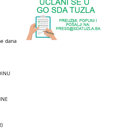
ne dana
DINU
INE
t)