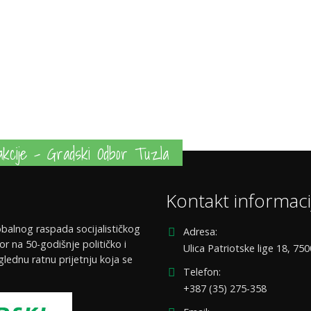
kcije - Gradski Odbor Tuzla
Kontakt informaci
balnog raspada socijalističkog
Adresa:
or na 50-godišnje političko i
Ulica Patriotske lige 18, 75
glednu ratnu prijetnju koja se
Telefon:
+387 (35) 275-358