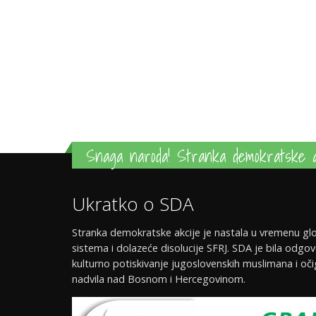
Snaga naroda! Stranka demokratske a
Ukratko o SDA
Stranka demokratske akcije je nastala u vremenu glo
sistema i dolazeće disolucije SFRJ. SDA je bila odgov
kulturno potiskivanje jugoslovenskih muslimana i oči
nadvila nad Bosnom i Hercegovinom.