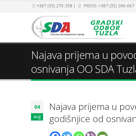
+387 (35) 275-358 |
PRESS: +387 (35) 266-667
Najava prijema u povo
osnivanja OO SDA Tuzl
Najava prijema u po
04
godišnjice od osniva
aug