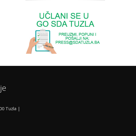
je
000 Tuzla |