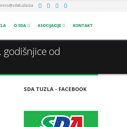
press@sdatuzla.ba
ZLA
O SDA
ASOCIJACIJE
KONTAKT
 godišnjice od
SDA TUZLA - FACEBOOK