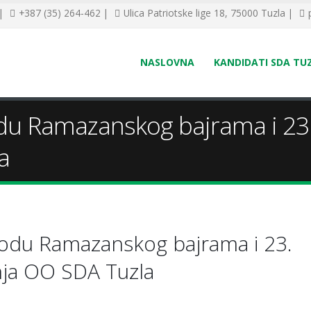
 |
+387 (35) 264-462 |
Ulica Patriotske lige 18, 75000 Tuzla |
NASLOVNA
KANDIDATI SDA TU
du Ramazanskog bajrama i 23.
a
vodu Ramazanskog bajrama i 23.
nja OO SDA Tuzla