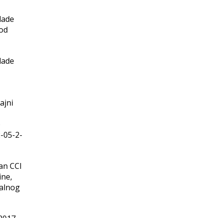
lade
 od
lade
ajni
)
2-05-2-
an CCI
ine,
nalnog