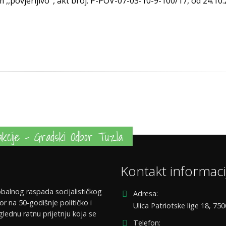
,,povjerljivo˝, akt broj: P-POV-07-03-10-9-100/17, od 24.10.
kcije - Gradski Odbor Tuzla
Kontakt informaci
balnog raspada socijalističkog
Adresa:
or na 50-godišnje političko i
Ulica Patriotske lige 18, 75
glednu ratnu prijetnju koja se
Telefon: