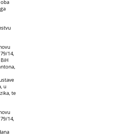
 oba
oga
mstvu
snovu
 79/14,
 BiH
antona,
 ustave
, u
zika, te
snovu
 79/14,
 dana