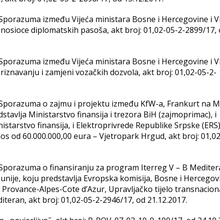
ju Sporazuma između Vijeća ministara Bosne i Hercegovine i V
 nosioce diplomatskih pasoša, akt broj: 01,02-05-2-2899/17,
ju Sporazuma između Vijeća ministara Bosne i Hercegovine i V
znavanju i zamjeni vozačkih dozvola, akt broj: 01,02-05-2-
ju Sporazuma o zajmu i projektu između KfW-a, Frankurt na M
stavlja Ministarstvo finansija i trezora BiH (zajmoprimac), i
istarstvo finansija, i Elektroprivrede Republike Srpske (ERS
znos od 60.000.000,00 eura – Vjetropark Hrgud, akt broj: 01,0
ju Sporazuma o finansiranju za program Iterreg V – B Mediter
je, koju predstavlja Evropska komisija, Bosne i Hercegov
 i Provance-Alpes-Cote d’Azur, Upravljačko tijelo transnacio
teran, akt broj: 01,02-05-2-2946/17, od 21.12.2017.