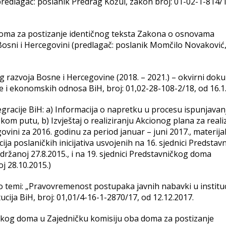
 (predlagač: poslanik Predrag Kožul, zakon broj: 01-02-1-814/
 doma za postizanje identičnog teksta Zakona o osnovama
Bosni i Hercegovini (predlagač: poslanik Momčilo Novaković
og razvoja Bosne i Hercegovine (2018. – 2021.) – okvirni dok
e i ekonomskih odnosa BiH, broj: 01,02-28-108-2/18, od 16.1
tegracije BiH: a) Informacija o napretku u procesu ispunjavan
m putu, b) Izvještaj o realiziranju Akcionog plana za realiz
govini za 2016. godinu za period januar – juni 2017., materijal
cija poslaničkih inicijativa usvojenih na 16. sjednici Predstav
žanoj 27.8.2015., i na 19. sjednici Predstavničkog doma
j 28.10.2015.)
nka o temi: „Pravovremenost postupaka javnih nabavki u institu
tucija BiH, broj: 01,01/4-16-1-2870/17, od 12.12.2017.
ičkog doma u Zajedničku komisiju oba doma za postizanje