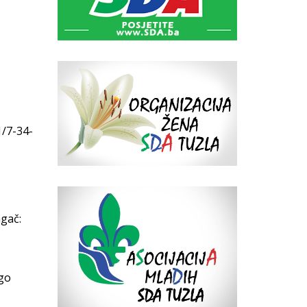
1/7-34-
gač:
ugo