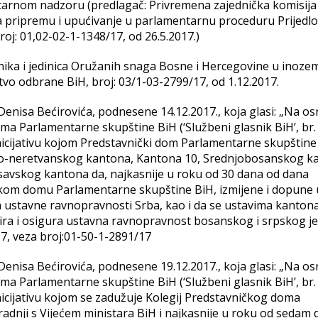
tarnom nadzoru (predlagač: Privremena zajednička komisija
 pripremu i upućivanje u parlamentarnu proceduru Prijedl
j: 01,02-02-1-1348/17, od 26.5.2017.)
adnika i jedinica Oružanih snaga Bosne i Hercegovine u inoze
tvo odbrane BiH, broj: 03/1-03-2799/17, od 1.12.2017.
 Denisa Bećirovića, podnesene 14.12.2017., koja glasi: „Na o
ma Parlamentarne skupštine BiH (‘Službeni glasnik BiH’, br.
nicijativu kojom Predstavnički dom Parlamentarne skupštine
o-neretvanskog kantona, Kantona 10, Srednjobosanskog k
vskog kantona da, najkasnije u roku od 30 dana od dana
ničkom domu Parlamentarne skupštine BiH, izmijene i dopune
 ustavne ravnopravnosti Srba, kao i da se ustavima kantona
zira i osigura ustavna ravnopravnost bosanskog i srpskog je
4/17, veza broj:01-50-1-2891/17
 Denisa Bećirovića, podnesene 19.12.2017., koja glasi: „Na o
ma Parlamentarne skupštine BiH (‘Službeni glasnik BiH’, br.
nicijativu kojom se zadužuje Kolegij Predstavničkog doma
adnji s Vijećem ministara BiH i najkasnije u roku od sedam