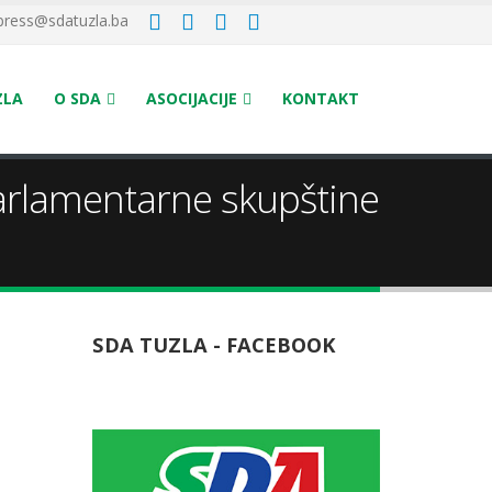
press@sdatuzla.ba
ZLA
O SDA
ASOCIJACIJE
KONTAKT
arlamentarne skupštine
SDA TUZLA - FACEBOOK