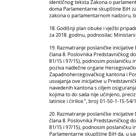
identičnog teksta Zakona o parlamen
doma Parlamentarne skupštine BiH za
zakona o parlamentarnom nadzoru, bro
18. Godišnji plan obuke i vježbi prip
za 2018. godinu, podnosilac: Ministars
19. Razmatranje poslaničke inicijative
člana 8. Poslovnika Predstavničkog do
81/15 i 97/15), podnosim poslaničku i
poziva nadležne organe Hercegovačk
Zapadnohercegovačkog kantona i Posa
usvajanja ove inicijative u Predstav
navedenih kantona s ciljem osiguranja
kojima to do sada nije učinjeno, preci
latinice i ćirilice.”, broj: 01-50-1-15-5
20. Razmatranje poslaničke inicijative
člana 8. Poslovnika Predstavničkog do
81/15 i 97/15), podnosim poslaničku i
Parlamentarne skupštine BiH da, u sar