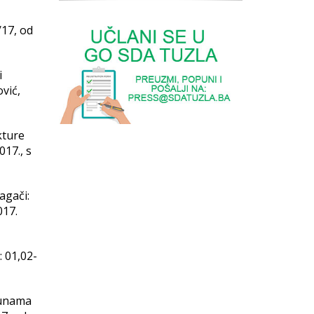
/17, od
i
vić,
kture
017., s
agači:
017.
 01,02-
punama