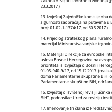
Zakona o zaštiti i dobrobiti životinja
23.3.2017.)
13. Izvještaj Zajedničke komisije oba
sigurnosti saobraćaja na putevima u 
broj: 01-02-1-1374/17, od 30.5.2017.)
14. Prijedlog strateškog plana ruraln
materijal Ministarstva vanjske trgovin
15. Materijal Direkcije za evropske in
uslova Bosne i Hercegovine na evropsko
prioriteta iz Izvještaja o Bosni i Herce
01-05-940-9/17, od 15.12.2017. (realiza
doma Parlamentarne skupštine BiH, odr
Parlamentarne skupštine BiH, održano
16. Izvještaj o izvršenoj reviziji uči
BiH”, podnosilac: Ured za reviziju insti
17. Imenovanje tri člana iz Predstavn