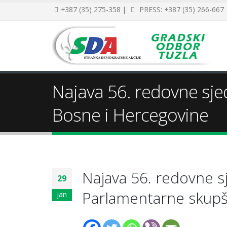
+387 (35) 275-358 |
PRESS: +387 (35) 266-667
Najava 56. redovne sj
Bosne i Hercegovine
Najava 56. redovne 
29
Parlamentarne skupš
jan