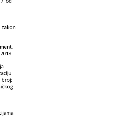
17, od
, zakon
ument,
.2018.
ja
aciju
 broj:
ničkog
cijama