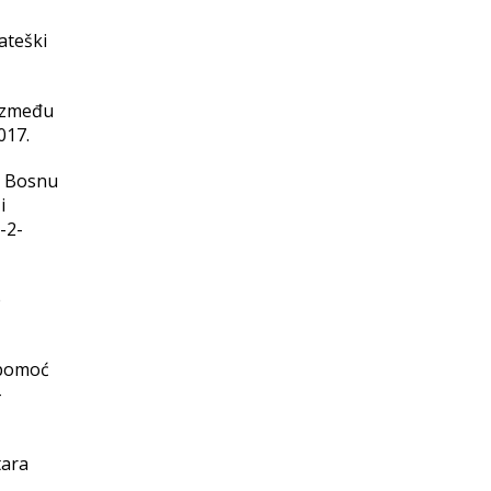
ateški
 između
017.
a Bosnu
i
-2-
e
 pomoć
-
tara