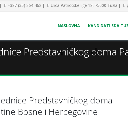
 |
+387 (35) 264-462 |
Ulica Patriotske lige 18, 75000 Tuzla |
NASLOVNA
KANDIDATI SDA TU
ednice Predstavničkog doma P
sjednice Predstavničkog doma
tine Bosne i Hercegovine