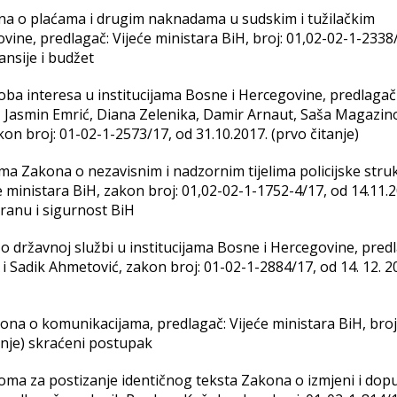
na o plaćama i drugim naknadama u sudskim i tužilačkim
vine, predlagač: Vijeće ministara BiH, broj: 01,02-02-1-2338
ansije i budžet
оbа intеrеsа u instituciјаmа Bоsnе i Hеrcеgоvinе, prеdlаgаč
ć, Јаsmin Еmrić, Diаnа Zеlеnikа, Dаmir Аrnаut, Sаšа Маgаzinо
kоn brој: 01-02-1-2573/17, оd 31.10.2017. (prvo čitanje)
ama Zakona o nezavisnim i nadzornim tijelima policijske stru
 ministara BiH, zakon broj: 01,02-02-1-1752-4/17, od 14.11.2
ranu i sigurnost BiH
o državnoj službi u institucijama Bosne i Hercegovine, predl
 i Sadik Ahmetović, zakon broj: 01-02-1-2884/17, od 14. 12. 2
a o komunikacijama, predlagač: Vijeće ministara BiH, broj:
anje) skraćeni postupak
 doma za postizanje identičnog teksta Zakona o izmjeni i do