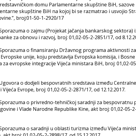
 Predstavničkom domu Parlamentarne skupštine BiH, sazove
tarne skupštine BiH na kojoj bi se razmatrao i usvojio Str
vine.”, broj:01-50-1-2920/17
ju Sporazuma o zajmu (Projekat jačanja bankarskog sektora)
ke za obnovu i razvoj, broj: 01,02-05-2-2851/17, od 8.12.2
ju Sporazuma o finansiranju Državnog programa aktivnosti z
Evropske unije, koju predstavlja Evropska komisija, i Bosne 
 za evropske integracije Vijeća ministara BiH, broj: 01,02-05
ju Ugovora o dodjeli bespovratnih sredstava između Centraln
 Vijeća Evrope, broj: 01,02-05-2-2871/17, od 12.12.2017.
ju Sporazuma o privredno-tehničkoj saradnji za bespovratnu
govine i Vlade Narodne Republike Kine, akt broj: 01,02-05-2
u Sporazuma o saradnji u oblasti turizma između Vijeća minis
 akt broj: 01,02-05-2-2898/17, od 15.12.2017.