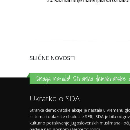
30. Razmatranje materijala sa oznakom 
SLIČNE NOVOSTI
Snaga naroda! Stranka demokratske a
Ukratko o SDA
Stranka demokratske akcije je nastala u vremenu glo
sistema i dolazeće disolucije SFRJ. SDA je bila odgov
kulturno potiskivanje jugoslovenskih muslimana i oči
nadvila nad Bosnom i Hercegovinom.