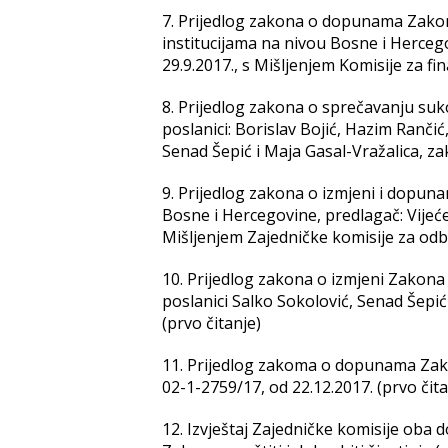
7. Prijedlog zakona o dopunama Zako
institucijama na nivou Bosne i Hercego
29.9.2017., s Mišljenjem Komisije za fin
8. Priјеdlоg zаkоnа о sprеčаvаnju suk
pоslаnici: Bоrislаv Bојić, Hаzim Rаnči
Sеnаd Šеpić i Маја Gаsаl-Vrаžаlicа, zа
9. Priјеdlоg zakona o izmjeni i dopun
Bosne i Hercegovine, predlagač: Vijeće
Mišljenjem Zajedničke komisije za odb
10. Prijedlog zakona o izmjeni Zakona 
poslanici Salko Sokolović, Senad Šepić
(prvo čitanje)
11. Prijedlog zakoma o dopunama Zakon
02-1-2759/17, od 22.12.2017. (prvo čit
12. Izvještaj Zajedničke komisije oba