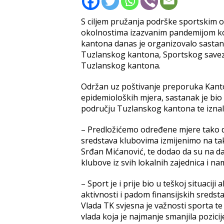
S ciljem pružanja podrške sportskim
okolnostima izazvanim pandemijom kor
kantona danas je organizovalo sastan
Tuzlanskog kantona, Sportskog savez
Tuzlanskog kantona.
Održan uz poštivanje preporuka Kanton
epidemioloških mjera, sastanak je bio 
području Tuzlanskog kantona te iznal
– Predložićemo određene mjere tako da
sredstava klubovima izmijenimo na taka
Srđan Mićanović, te dodao da su na dan
klubove iz svih lokalnih zajednica i nam
– Sport je i prije bio u teškoj situaci
aktivnosti i padom finansijskih sredsta
Vlada TK svjesna je važnosti sporta t
vlada koja je najmanje smanjila pozici