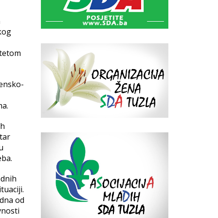
m
kog
itetom
jensko-
ma.
ih
tar
u
eba.
ednih
uaciji.
edna od
vnosti