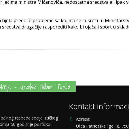
iječima ministra Mićanovića, nedostatna sredstva ali ipak 
 tijela predoče probleme sa kojima se susreću u Ministarst
sredstva drugačije rasporediti kako bi ojačali sport u sklad
kcije - Gradski Odbor Tuzla
Kontakt informaci
balnog raspada socijalističkog
Adresa:
or na 50-godišnje političko i
Ulica Patriotske lige 18, 75