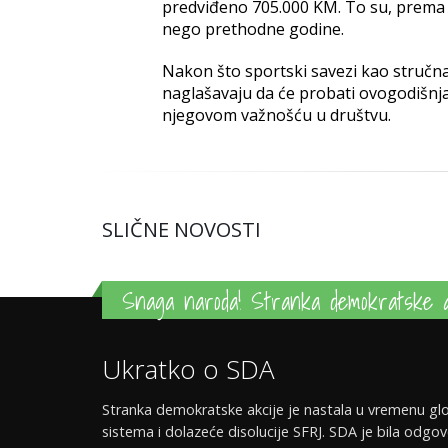
predviđeno 705.000 KM. To su, prema r
nego prethodne godine.
Nakon što sportski savezi kao stručna
naglašavaju da će probati ovogodišnja 
njegovom važnošću u društvu.
SLIČNE NOVOSTI
Snaga naroda! Stranka demokratske a
Ukratko o SDA
Stranka demokratske akcije je nastala u vremenu glo
sistema i dolazeće disolucije SFRJ. SDA je bila odgov