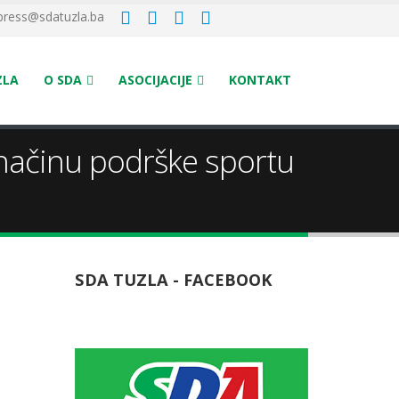
press@sdatuzla.ba
ZLA
O SDA
ASOCIJACIJE
KONTAKT
 načinu podrške sportu
SDA TUZLA - FACEBOOK