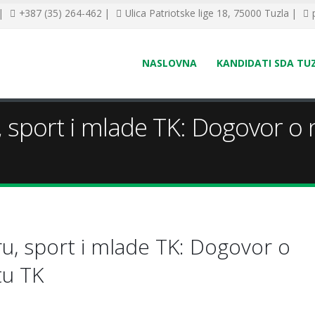
 |
+387 (35) 264-462 |
Ulica Patriotske lige 18, 75000 Tuzla |
NASLOVNA
KANDIDATI SDA TU
u, sport i mlade TK: Dogovor o
ru, sport i mlade TK: Dogovor o
tu TK