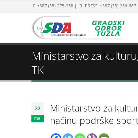
+387 (35) 275-358 |
PRESS: +387 (35) 266-667
Ministarstvo za kultur
TK
Ministarstvo za kultu
22
načinu podrške spor
maj