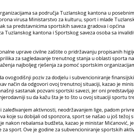
 organizacijama sa područja Tuzlanskog kantona u posebni
ona virusa Ministarstvo za kulturu, sport i mlade Tuzlans
ak sa predstavnicima sportskih saveza gradova i općina
a Tuzlanskog kantona i Sportskog saveza osoba sa invalid
alne uprave civilne zaštite o pridržavanju propisanih higi
prilika za sagledavanje trenutnog stanja u oblasti sporta na
aženja najboljeg rješenja za pomoć sportskim organizacija
 ovogodišnji poziv za dodjelu i subvencioniranje finansijsk
v način da odgovori ovoj trenutnoj situaciji, kazao je minis
ašnji sastanak pozvani sportski savezi, jer oni predstavljaj
jerodavniji su da kažu šta je to što u ovoj situaciji sportu tr
ji ali zaleđivanjem aktivnosti, neodržavanjem lige, padom privr
va koje su dobijali od sponzora, sport se našao u još težoj sit
e je nakon rebalansa budžeta, kazao je ministar Mićanović, j
je za sport. Ove je godine za subvencioniranje sportskih akti