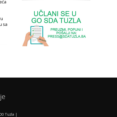
veća
vu
u sa
je
000 Tuzla |