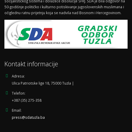
socijalističkog sistema i dolazeće disolucije SFRJ. SDA je bila odgovor na
50-godišnje političko i kulturno potiskivanje jugoslovenskih muslimana i
očiglednu ratnu prijetnju koja se nadvila nad Bosnom i Hercegovinom.
Kontakt informacije
Adresa:
Ulica Patriotske lige 18, 75000 Tuzla |
Telefon:
+387 (35) 275-358
Email:
press@sdatuzla.ba