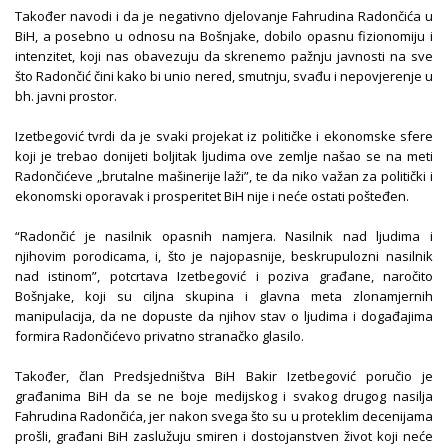
Također navodi i da je negativno djelovanje Fahrudina Radončića u
BiH, a posebno u odnosu na Bošnjake, dobilo opasnu fizionomiju i
intenzitet, koji nas obavezuju da skrenemo pažnju javnosti na sve
što Radončić čini kako bi unio nered, smutnju, svađu i nepovjerenje u
bh. javni prostor.
Izetbegović tvrdi da je svaki projekat iz političke i ekonomske sfere
koji je trebao donijeti boljitak ljudima ove zemlje našao se na meti
Radončićeve „brutalne mašinerije laži”, te da niko važan za politički i
ekonomski oporavak i prosperitet BiH nije i neće ostati pošteđen.
“Radončić je nasilnik opasnih namjera. Nasilnik nad ljudima i
njihovim porodicama, i, što je najopasnije, beskrupulozni nasilnik
nad istinom”, potcrtava Izetbegović i poziva građane, naročito
Bošnjake, koji su ciljna skupina i glavna meta zlonamjernih
manipulacija, da ne dopuste da njihov stav o ljudima i događajima
formira Radončićevo privatno stranačko glasilo.
Također, član Predsjedništva BiH Bakir Izetbegović poručio je
građanima BiH da se ne boje medijskog i svakog drugog nasilja
Fahrudina Radončića, jer nakon svega što su u proteklim decenijama
prošli, građani BiH zaslužuju smiren i dostojanstven život koji neće