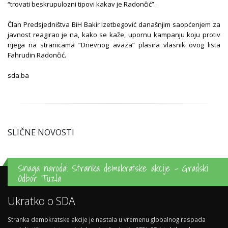
“trovati beskrupulozni tipovi kakav je Radončić”.
Član Predsjedništva BiH Bakir Izetbegović današnjim saopćenjem za
javnost reagirao je na, kako se kaže, upornu kampanju koju protiv
njega na stranicama “Dnevnog avaza” plasira vlasnik ovog lista
Fahrudin Radončić.
sda.ba
SLIČNE NOVOSTI
Snaga naroda! Stranka demokratske akcije - Gradski
Odbor Tuzla
Ukratko o SDA
Stranka demokratske akcije je nastala u vremenu globalnog raspada