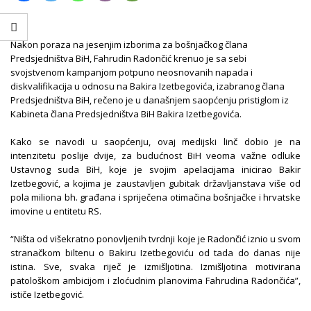
Nakon poraza na jesenjim izborima za bošnjačkog člana
Predsjedništva BiH, Fahrudin Radončić krenuo je sa sebi
svojstvenom kampanjom potpuno neosnovanih napada i
diskvalifikacija u odnosu na Bakira Izetbegovića, izabranog člana
Predsjedništva BiH, rečeno je u današnjem saopćenju pristiglom iz
Kabineta člana Predsjedništva BiH Bakira Izetbegovića.
Kako se navodi u saopćenju, ovaj medijski linč dobio je na
intenzitetu poslije dvije, za budućnost BiH veoma važne odluke
Ustavnog suda BiH, koje je svojim apelacijama inicirao Bakir
Izetbegović, a kojima je zaustavljen gubitak državljanstava više od
pola miliona bh. građana i spriječena otimačina bošnjačke i hrvatske
imovine u entitetu RS.
“Ništa od višekratno ponovljenih tvrdnji koje je Radončić iznio u svom
stranačkom biltenu o Bakiru Izetbegoviću od tada do danas nije
istina. Sve, svaka riječ je izmišljotina. Izmišljotina motivirana
patološkom ambicijom i zloćudnim planovima Fahrudina Radončića”,
ističe Izetbegović.