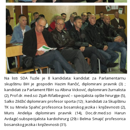
Na listi SDA Tuzle je 8 kandidata: kandidat za Parlamentarnu
skupštinu BiH je gospodin Hazim Rančić, diplomirani pravnik (3) ;
kandidati za Parlament FBiH su Albina Vicković, diplomirani žurnalista
(2), Prof.dr. med.sci Zijah Rifatbegović – specijalista opšte hirurgije (5),
Salko Zildžić diplomirani profesor sporta (12) ; kandidati za Skupštinu
TK su Minela Spahić profesorica bosanskog jezika i književnosti (2),
Muris Andelija diplomirani pravnik (14), Doc.dr.med.sci Harun
Avdagić-subspecijalista kardiohirurg (29) i Belma Smajić profesorica
bosanskog jezika i književnosti (31).