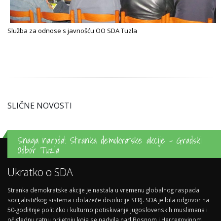
Služba za odnose s javnošću OO SDA Tuzla
SLIČNE NOVOSTI
Snaga naroda! Stranka demokratske akcije - Gradski
Odbor Tuzla
Ukratko o SDA
Stranka demokratske akcije je nastala u vremenu globalnog raspada
socijalističkog sistema i dolazeće disolucije SFRJ. SDA je bila odgovor na
50-godišnje političko i kulturno potiskivanje jugoslovenskih muslimana i
očiglednu ratnu prijetnju koja se nadvila nad Bosnom i Hercegovinom.