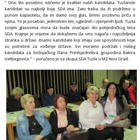
” Ono što posebno ističemo je kvalitet naših kandidata. Tuzlanski
kandidati su najbolji koje SDA ima. Zato treba da ih podržimo u
punom kapacitetu, da im damo svoj glas, širimo pozitivnu priču o
njima. To je poseban, jedinstven tim, uglednih i cijenjenih ljudi. Tuzla
svojim glasovima mora da bude značajan dio pobjedničkog tima
SDA. Krajnje je vrijeme da dokažemo da smo najjača i najozbiljnija
stranka u državi. Imamo kandidate koji imaju sve sposobnosti koje
su potrebne za vođenje države. Svi moramo podržati i našeg
kandidata za bošnjačkog člana Predsjedništva gospodina Bakira
Izetbegovića. ” – poručeno je sa skupa SDA Tuzle u MZ Novi Grad.