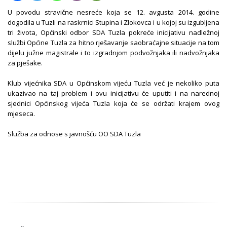
U povodu stravične nesreće koja se 12. avgusta 2014. godine
dogodila u Tuzli na raskrnici Stupina i Zlokovca i u kojoj su izgubljena
tri života, Općinski odbor SDA Tuzla pokreće inicijativu nadležnoj
službi Općine Tuzla za hitno rješavanje saobraćajne situacije na tom
dijelu južne magistrale i to izgradnjom podvožnjaka ili nadvožnjaka
za pješake.
Klub vijećnika SDA u Općinskom vijeću Tuzla već je nekoliko puta
ukazivao na taj problem i ovu inicijativu će uputiti i na narednoj
sjednici Općinskog vijeća Tuzla koja će se održati krajem ovog
mjeseca.
Služba za odnose s javnošću OO SDA Tuzla