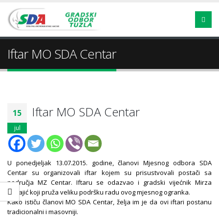
Iftar MO SDA Centar
Iftar MO SDA Centar
15
jul
U ponedjeljak 13.07.2015. godine, članovi Mjesnog odbora SDA
Centar su organizovali iftar kojem su prisustvovali postači sa
područja MZ Centar. Iftaru se odazvao i gradski vijećnik Mirza
Tupajić koji pruža veliku podršku radu ovog mjesnog ogranka.
Kako ističu članovi MO SDA Centar, želja im je da ovi iftari postanu
tradicionalni i masovniji.