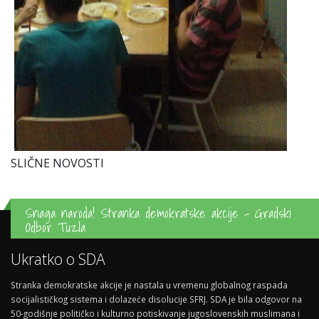
SLIČNE NOVOSTI
Snaga naroda! Stranka demokratske akcije - Gradski
Odbor Tuzla
Ukratko o SDA
Stranka demokratske akcije je nastala u vremenu globalnog raspada
socijalističkog sistema i dolazeće disolucije SFRJ. SDA je bila odgovor na
50-godišnje političko i kulturno potiskivanje jugoslovenskih muslimana i