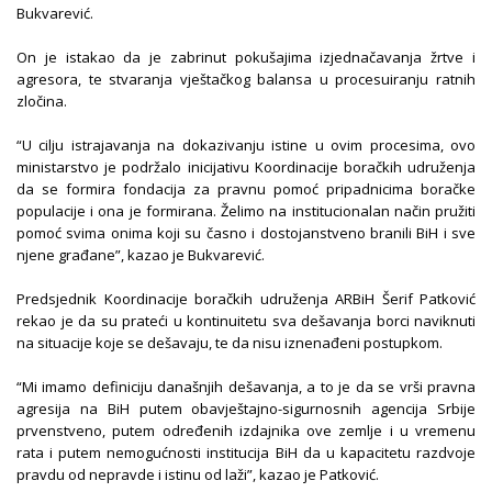
Bukvarević.
On je istakao da je zabrinut pokušajima izjednačavanja žrtve i
agresora, te stvaranja vještačkog balansa u procesuiranju ratnih
zločina.
“U cilju istrajavanja na dokazivanju istine u ovim procesima, ovo
ministarstvo je podržalo inicijativu Koordinacije boračkih udruženja
da se formira fondacija za pravnu pomoć pripadnicima boračke
populacije i ona je formirana. Želimo na institucionalan način pružiti
pomoć svima onima koji su časno i dostojanstveno branili BiH i sve
njene građane”, kazao je Bukvarević.
Predsjednik Koordinacije boračkih udruženja ARBiH Šerif Patković
rekao je da su prateći u kontinuitetu sva dešavanja borci naviknuti
na situacije koje se dešavaju, te da nisu iznenađeni postupkom.
“Mi imamo definiciju današnjih dešavanja, a to je da se vrši pravna
agresija na BiH putem obavještajno-sigurnosnih agencija Srbije
prvenstveno, putem određenih izdajnika ove zemlje i u vremenu
rata i putem nemogućnosti institucija BiH da u kapacitetu razdvoje
pravdu od nepravde i istinu od laži”, kazao je Patković.