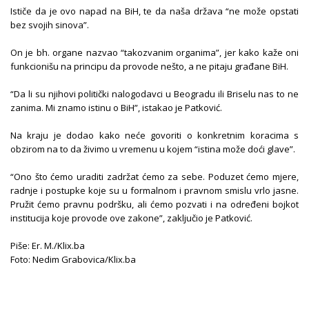
Ističe da je ovo napad na BiH, te da naša država “ne može opstati
bez svojih sinova”.
On je bh. organe nazvao “takozvanim organima”, jer kako kaže oni
funkcionišu na principu da provode nešto, a ne pitaju građane BiH.
“Da li su njihovi politički nalogodavci u Beogradu ili Briselu nas to ne
zanima. Mi znamo istinu o BiH”, istakao je Patković.
Na kraju je dodao kako neće govoriti o konkretnim koracima s
obzirom na to da živimo u vremenu u kojem “istina može doći glave”.
“Ono što ćemo uraditi zadržat ćemo za sebe. Poduzet ćemo mjere,
radnje i postupke koje su u formalnom i pravnom smislu vrlo jasne.
Pružit ćemo pravnu podršku, ali ćemo pozvati i na određeni bojkot
institucija koje provode ove zakone”, zaključio je Patković.
Piše: Er. M./Klix.ba
Foto: Nedim Grabovica/Klix.ba