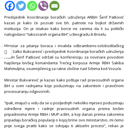
Predsjednik Koordinacije boračkih udruženja ARBiH Šerif Patković
kazao je kako će pozvati sve bh. patriote na bojkot državnih
institucija. On je istakao kako borce ne zanima da li su politički
nalogodavci “takozvanih organa BiH” u Beogradu ili Briselu.
Ministar za pitanja boraca i invalida odbrambeno-oslobodilačkog
rata Salko Bukvarević i predsjednik Koordinacije boračkih udruženja
ARBiH Šerif Patković održali su konferenciju za novinare povodom
hapšenja bivšeg komandanta Trećeg korpusa Armije RBiH Sakiba
Mahmuljina, osumnjičenog za ratne zločine nad Srbima kod Vozuće.
Ministar Bukvarević je kazao kako poštuje rad pravosudnih organa
BiH u svim radnjama koje poduzimaju na zakonitom i pravičnom
procesuiranju odgovornih.
“Ipak, imajući u vidu da se u posljednjih nekoliko mjeseci poduzimaju
određene mjere i radnje pravosudnih organa prema bivšim
pripadnicima Armije RBiH i MUP-a BiH, a koji danas prema zakonima
pripadaju boračkoj populaciji o kojoj brine ovo ministarstvo, mi ćemo
prije svega pratiti kako se odvijaju ti aktuelni procesi”, rekao je