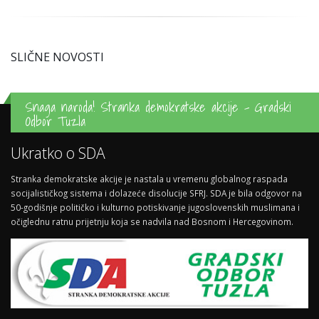
SLIČNE NOVOSTI
Snaga naroda! Stranka demokratske akcije - Gradski
Odbor Tuzla
Ukratko o SDA
Stranka demokratske akcije je nastala u vremenu globalnog raspada
socijalističkog sistema i dolazeće disolucije SFRJ. SDA je bila odgovor na
50-godišnje političko i kulturno potiskivanje jugoslovenskih muslimana i
očiglednu ratnu prijetnju koja se nadvila nad Bosnom i Hercegovinom.