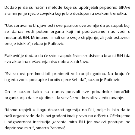
Dodao je da su način i metode koje su upotrijebili pripadnici SIPA-e
sramni jer je riječ o čovjeku koji je bio dostupan u svakom trenutku.
“Upozoravamo bh. javnost i sve patriote ove zemlje da postupak koji
se danas vodi putem organa koji mi podržavamo nas vodi u
nestanak BiH. Mi imamo i imali smo svoje strpljenje, ali jednostavno i
ono je isteklo”, rekao je Patković.
Patković je dodao da će svim raspoloživim sredstvima braniti BiH i da
sva aktuelna dešavanja nisu dobra za državu.
“Svi su ovi predmeti bili predmeti već ranijih godina. Na kraju će
izgleda voditi postupke i protiv djece šehida”, kazao je Patković.
On je kazao kako su danas pozvali sve pripadnike boračkih
organizacija da se ujedine i da se više ne dozvoli razjedinjavanje.
“Nismo uspjeli u Hagu dokazati agresiju na BiH, bolje bi bilo da to
naši organi rade da bi ovi građani imali pravo na odštetu. Očekujemo
i odgovornost institucija garanta mira BiH jer ovakvi postupci ne
doprinose miru”, smatra Patković.