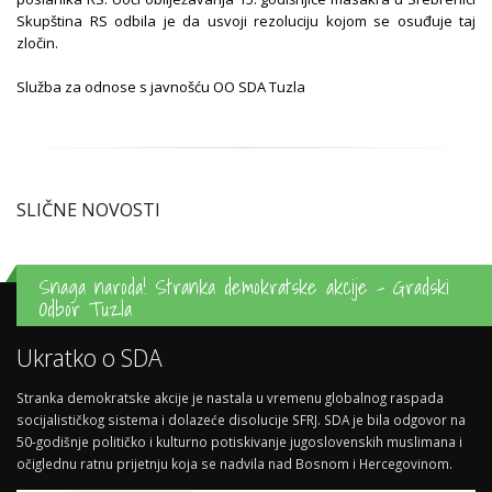
Skupština RS odbila je da usvoji rezoluciju kojom se osuđuje taj
zločin.
Služba za odnose s javnošću OO SDA Tuzla
SLIČNE NOVOSTI
Snaga naroda! Stranka demokratske akcije - Gradski
Odbor Tuzla
Ukratko o SDA
Stranka demokratske akcije je nastala u vremenu globalnog raspada
socijalističkog sistema i dolazeće disolucije SFRJ. SDA je bila odgovor na
50-godišnje političko i kulturno potiskivanje jugoslovenskih muslimana i
očiglednu ratnu prijetnju koja se nadvila nad Bosnom i Hercegovinom.