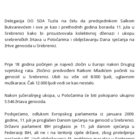
Delegacija OO SDA Tuzla na čelu da predsjednikom Salkom
Bukvarevićem i ove je kao i prethodnih godina boravila 11. jula u
Srebrenici kako bi prisustvovala kolektivnoj dženazi i ukopu
srebreničkih žrtava u Potočarima i obilježavanju Dana sjećanja na
žrtve genocida u Srebrenici.
Prije 18 godina počinjen je najveći zločin u Europi nakon Drugog
svjetskog rata. Zločinci predvođeni Ratkom Mladićem počinili su
genocid u Srebrenici. Ubili su više od 8.000 ljudi, uglavnom
muškaraca. Čak 12.000 ljudi vodi se kao nestalo.
Nakon jučerašnjeg ukopa, u Potočarima će biti pokopano ukupno
5.546 žrtava genocida.
Podsjećamo, odlukom Evropskog parlamenta iz januara 2009.
godine, 11. juli je proglašen Danom sjećanja na genocid u Srebrenici.
Državni parlament BIH proglasio je 11. juli danom sjećanja u
Federaciji BiH, ali ne i na teritoriji cijele države, zbog protivljenja
poslanika RS. Uoči obilježavanja 15. godišnjice masakra u Srebrenici