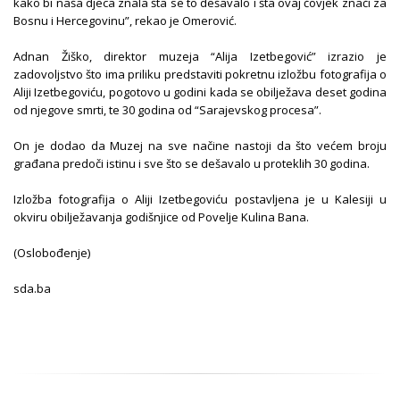
kako bi naša djeca znala šta se to dešavalo i šta ovaj čovjek znači za
Bosnu i Hercegovinu”, rekao je Omerović.
Adnan Žiško, direktor muzeja “Alija Izetbegović” izrazio je
zadovoljstvo što ima priliku predstaviti pokretnu izložbu fotografija o
Aliji Izetbegoviću, pogotovo u godini kada se obilježava deset godina
od njegove smrti, te 30 godina od “Sarajevskog procesa”.
On je dodao da Muzej na sve načine nastoji da što većem broju
građana predoči istinu i sve što se dešavalo u proteklih 30 godina.
Izložba fotografija o Aliji Izetbegoviću postavljena je u Kalesiji u
okviru obilježavanja godišnjice od Povelje Kulina Bana.
(Oslobođenje)
sda.ba