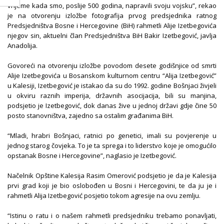
vrijeme kada smo, poslije 500 godina, napravili svoju vojsku”, rekao
je na otvorenju izložbe fotografija prvog predsjednika ratnog
Predsjedništva Bosne i Hercegovine (BiH) rahmetli Alije Izetbegovića
njegov sin, aktuelni član Predsjedništva BiH Bakir Izetbegović, javlja
Anadolija.
Govoreći na otvorenju izložbe povodom desete godišnjice od smrti
Alije Izetbegovića u Bosanskom kulturnom centru “Alija Izetbegović”
u Kalesiji, Izetbegović je istakao da su do 1992. godine Bošnjaci živjeli
u okviru raznih imperija, državnih asocijacija, bili su manjina,
podsjetio je Izetbegović, dok danas žive u jednoj državi gdje čine 50
posto stanovništva, zajedno sa ostalim građanima BiH.
“Mladi, hrabri Bošnjaci, ratnici po genetici, imali su povjerenje u
jednog starog čovjeka. To je ta sprega i to liderstvo koje je omogućilo
opstanak Bosne i Hercegovine”, naglasio je Izetbegović.
Načelnik Opštine Kalesija Rasim Omerović podsjetio je da je Kalesija
prvi grad koji je bio oslobođen u Bosni i Hercegovini, te da ju je i
rahmetli Alija Izetbegović posjetio tokom agresije na ovu zemlju.
“Istinu o ratu i o našem rahmetli predsjedniku trebamo ponavljati,