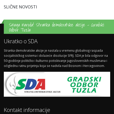
SLIČNE NOVOSTI
Snaga naroda! Stranka demokratske akcije - Gradski
Odbor Tuzla
Ukratko o SDA
Stranka demokratske akcije je nastala u vremenu globalnog raspada
socijalističkog sistema i dolazeće disolucije SFRJ. SDA je bila odgovor na
50-godišnje političko i kulturno potiskivanje jugoslovenskih muslimana i
očiglednu ratnu prijetnju koja se nadvila nad Bosnom i Hercegovinom.
Kontakt informacije