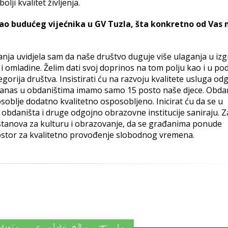
olji kvalitet življenja.
kao budućeg vijećnika u GV Tuzla, šta konkretno od Vas
anja uvidjela sam da naše društvo duguje više ulaganja u iz
e i omladine. Želim dati svoj doprinos na tom polju kao i u po
tegorija društva. Insistirati ću na razvoju kvalitete usluga od
a danas u obdaništima imamo samo 15 posto naše djece. Obda
 osoblje dodatno kvalitetno osposobljeno. Inicirat ću da se u
ti obdaništa i druge odgojno obrazovne institucije saniraju. Z
 ustanova za kulturu i obrazovanje, da se građanima ponude
i prostor za kvalitetno provođenje slobodnog vremena.