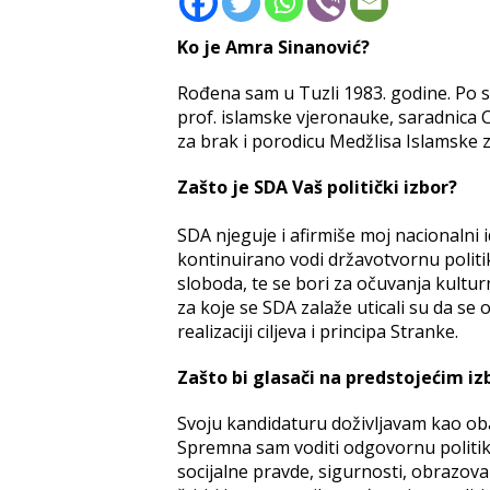
Ko je Amra Sinanović?
Rođena sam u Tuzli 1983. godine. Po 
prof. islamske vjeronauke, saradnica Ce
za brak i porodicu Medžlisa Islamske z
Zašto je SDA Vaš politički izbor?
SDA njeguje i afirmiše moj nacionalni 
kontinuirano vodi državotvornu politiku
sloboda, te se bori za očuvanja kulturn
za koje se SDA zalaže uticali su da se
realizaciji ciljeva i principa Stranke.
Zašto bi glasači na predstojećim iz
Svoju kandidaturu doživljavam kao oba
Spremna sam voditi odgovornu politik
socijalne pravde, sigurnosti, obrazova