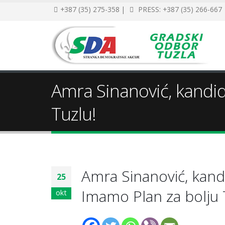
+387 (35) 275-358 |
PRESS: +387 (35) 266-667
Amra Sinanović, kandid
Tuzlu!
Amra Sinanović, kand
25
Imamo Plan za bolju 
okt