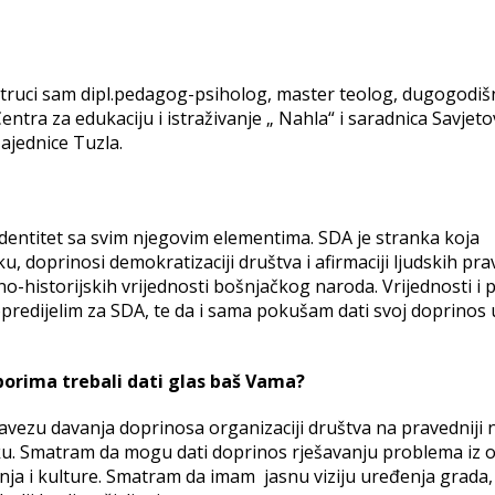
struci sam dipl.pedagog-psiholog, master teolog, dugogodiš
ntra za edukaciju i istraživanje „ Nahla“ i saradnica Savjeto
ajednice Tuzla.
identitet sa svim njegovim elementima. SDA je stranka koja
, doprinosi demokratizaciji društva i afirmaciji ljudskih prav
o-historijskih vrijednosti bošnjačkog naroda. Vrijednosti i p
 opredijelim za SDA, te da i sama pokušam dati svoj doprinos 
borima trebali dati glas baš Vama?
vezu davanja doprinosa organizaciji društva na pravedniji n
u. Smatram da mogu dati doprinos rješavanju problema iz o
nja i kulture. Smatram da imam jasnu viziju uređenja grada, 