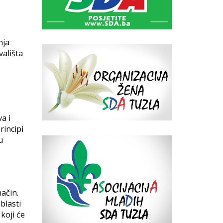
nja
vališta
a i
rincipi
u
ačin.
blasti
koji će