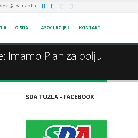
press@sdatuzla.ba
ZLA
O SDA
ASOCIJACIJE
KONTAKT
e: Imamo Plan za bolju
SDA TUZLA - FACEBOOK