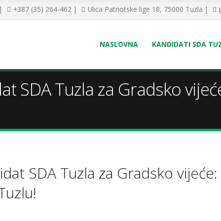
 |
+387 (35) 264-462 |
Ulica Patriotske lige 18, 75000 Tuzla |
NASLOVNA
KANDIDATI SDA TU
at SDA Tuzla za Gradsko vijeć
idat SDA Tuzla za Gradsko vijeće:
Tuzlu!