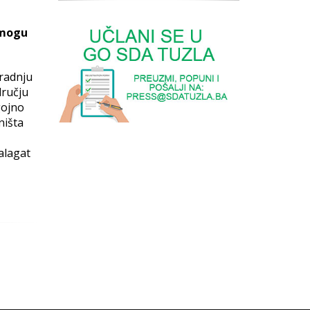
 mogu
gradnju
dručju
gojno
ništa
alagat