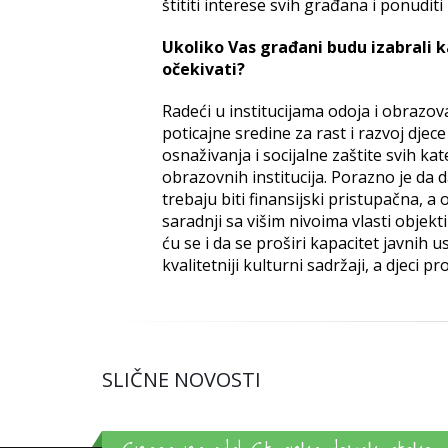
štititi interese svih građana i ponuditi b
Ukoliko Vas građani budu izabrali 
očekivati?
Radeći u institucijama odoja i obrazov
poticajne sredine za rast i razvoj djec
osnaživanja i socijalne zaštite svih ka
obrazovnih institucija. Porazno je d
trebaju biti finansijski pristupačna, a
saradnji sa višim nivoima vlasti objek
ću se i da se proširi kapacitet javnih
kvalitetniji kulturni sadržaji, a djec
SLIČNE NOVOSTI