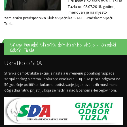
Odlukom Povjereništva GO SDA
Tuzla od 08.07.2018. godine,
imenovan je na mjesto
zamjenika predsjednika Kluba vijećnika SDA u Gradskom vijeću
Tuzla.
Snaga naroda! Stranka demokratske akcije - Gradski
Odbor Tuzla
Ukratko o SDA
Stranka demokratske akcije je nastala u vremenu globalnog raspada
socijalističkog sistema i dolazeće disolucije SFRJ. SDA je bila odgovor na
50-godišnje političko i kulturno potiskivanje jugoslovenskih muslimana i
očiglednu ratnu prijetnju koja se nadvila nad Bosnom i Hercegovinom.